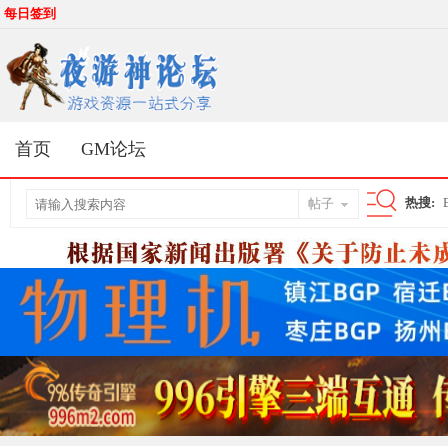
每日签到
首页
GM论坛
热搜:
帖子
搜
索