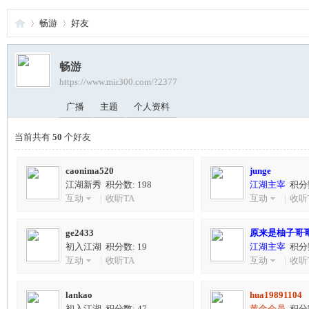
畅游
好友
畅游
夜
›
›
https://www.mir300.com/?2377
广播
主题
个人资料
当前共有
50
个好友
caonima520
junge
江湖新秀 积分数: 198
江湖主宰
积分数
互动
|
收听TA
互动
|
收听
游
ge2433
原来是柚子哥
初入江湖 积分数: 19
江湖主宰
积分数
互动
|
收听TA
互动
|
收听
lankao
hua19891104
初入江湖 积分数: 47
黄金会员
积分数