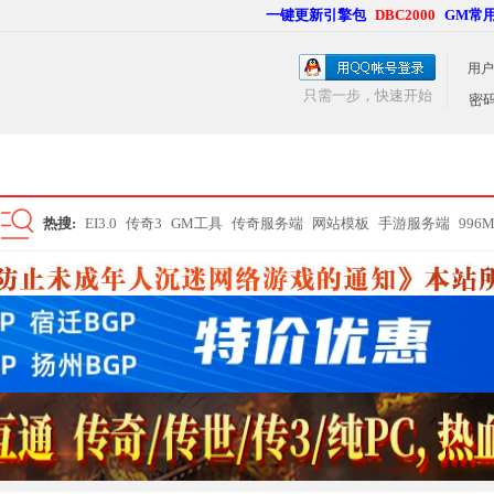
一键更新引擎包
DBC2000
GM常
用户
只需一步，快速开始
密
热搜:
EI3.0
传奇3
GM工具
传奇服务端
网站模板
手游服务端
996
搜
索