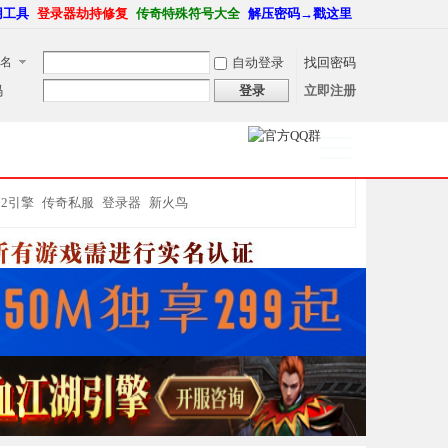
用工具
登录器劫持修复
传奇特殊符号大全
解压密码→戳这里
名
自动登录
找回密码
码
登录
立即注册
捷导
航
M2引擎
传奇私服
登录器
新火鸟