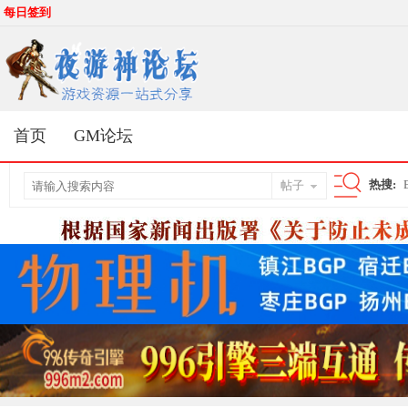
每日签到
首页
GM论坛
热搜:
帖子
搜
索