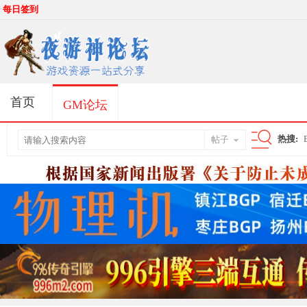
每日签到
首页
GM论坛
热搜:
帖子
搜
索