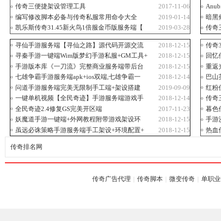
传奇三便捷架设管理工具
2017-11-06
An
编写修改脚本必备与传奇私服常用命令大全
2019-01-14
暗黑
凯乐斯传奇31.45新火鸟1倍服金币版服务端【
2019-03-28
传奇
寻仙手游服务端【寻仙之路】源代码开源交流
2018-12-15
传奇
寻秦手游一键端Wim版梦幻手游私服+GM工具+
2018-12-15
回忆
手游版本库《一刀流》完整商业服务端带后台
2018-12-15
重返
七雄争霸手游服务端apk+ios双端,七雄争霸一
2018-12-14
巴山
问道手游服务端完美无限制手工端+架设搭建
2019-09-09
红粉
部
一键单机视频【全民奇迹】手游服务端游戏手
2018-12-14
传奇
全民奇迹2.4修复GS完美开区端
2017-11-23
暮色
妖魔道手游一键端+外网教程附带游戏架设环
2018-12-15
手游
虽远必诛策略手游服务端手工架设+环境配置+
2018-12-15
热血
传奇排名网
GM1
传奇广告代理
|
传奇脚本
|
微变传奇
|
单职业
落