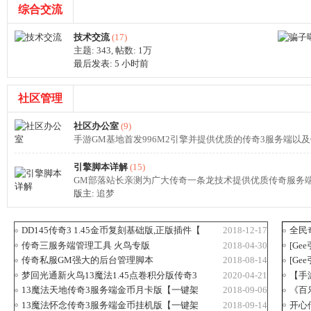
综合交流
坛,
技术交流
(17)
主题: 343
,
帖数:
1万
最后发表:
5 小时前
社区管理
社区办公室
(9)
手游GM基地首发996M2引擎并提供优质的传奇3服务端以及
G
引擎脚本详解
(15)
GM部落站长亲测为广大传奇一条龙技术提供优质传奇服务端
版主:
追梦
DD145传奇3 1.45金币复刻基础版,正版插件【
2018-12-17
全民
传奇三服务端管理工具 火鸟专版
2018-04-30
[G
传奇私服GM强大的后台管理脚本
2018-08-14
[Ge
梦回光通新火鸟13魔法1.45点卷积分版传奇3
2020-04-21
【手
13魔法天地传奇3服务端金币月卡版【一键架
2018-09-06
《百
M
13魔法怀念传奇3服务端金币挂机版【一键架
2018-09-14
开心