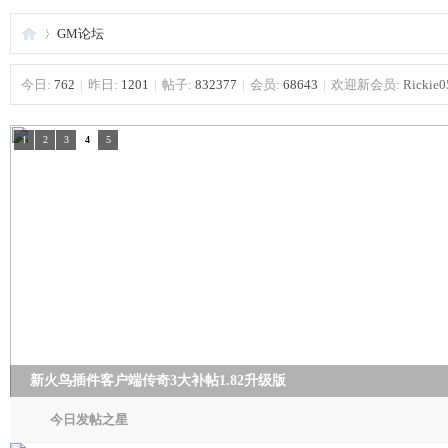
GM论坛
今日:
762
|
昨日:
1201
|
帖子:
832377
|
会员:
68643
|
欢迎新会员:
Rickie0
夜
»
1
2
3
4
5
游
新火鸟插件客户端传奇3大补帖1.82升级版
今日发帖之星