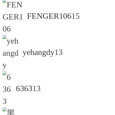
FENGER106
15
神
yehangdy
13
论
6363
13