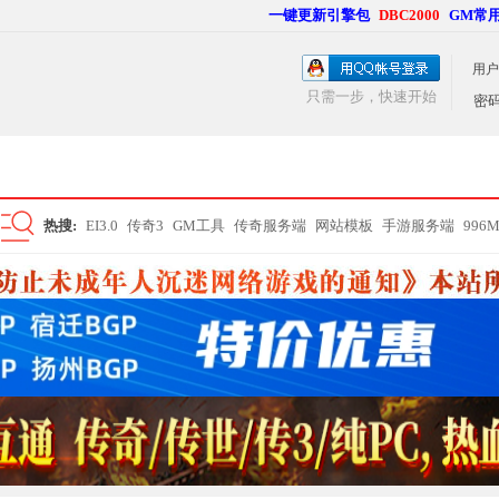
一键更新引擎包
DBC2000
GM常
用户
只需一步，快速开始
密
热搜:
EI3.0
传奇3
GM工具
传奇服务端
网站模板
手游服务端
996
搜
索