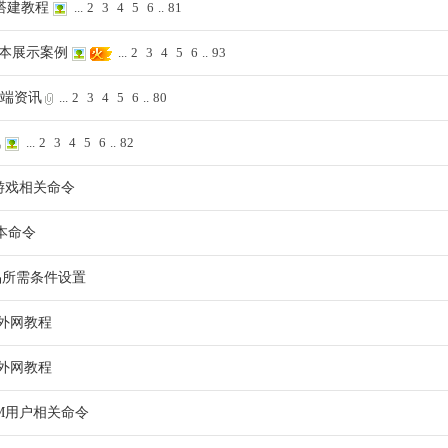
e搭建教程
...
2
3
4
5
6
..
81
脚本展示案例
...
2
3
4
5
6
..
93
务端资讯
...
2
3
4
5
6
..
80
讯
...
2
3
4
5
6
..
82
分游戏相关命令
本命令
品所需条件设置
+外网教程
+外网教程
OM用户相关命令