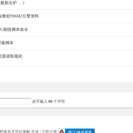
6最新出炉
...
2
设教程996M2引擎资料
版NPC刷怪脚本命令
探索脚本
端资源读取规则
还可输入
80
个字符
登录后才可以发帖
登录
|
立即注册