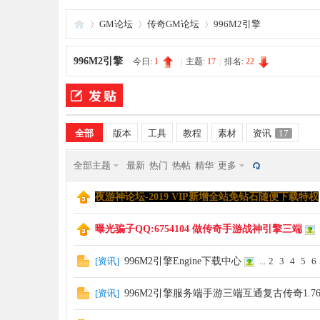
GM论坛
传奇GM论坛
996M2引擎
996M2引擎
今日:
1
|
主题:
17
|
排名:
22
夜
»
›
›
全部
版本
工具
教程
素材
资讯
17
全部主题
最新
热门
热帖
精华
更多
夜游神论坛-2019 VIP新增全站免钻石随便下载特权
游
曝光骗子QQ:6754104 做传奇手游战神引擎三端
[
资讯
]
996M2引擎Engine下载中心
...
2
3
4
5
6
[
资讯
]
996M2引擎服务端手游三端互通复古传奇1.7