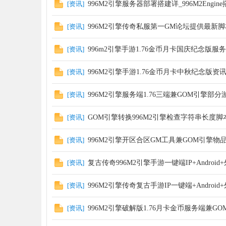
[
资讯
]
996M2引擎服务器部署搭建详_996M2Engin
[
资讯
]
996M2引擎传奇私服第一GM论坛提供最新
神
[
资讯
]
996m2引擎手游1.76金币月卡国庆纪念版服
[
资讯
]
996M2引擎手游1.76金币月卡中秋纪念版资
[
资讯
]
996M2引擎服务端1.76三端兼GOM引擎部
[
资讯
]
GOM引擎转换996M2引擎检查字符串长度脚
论
[
资讯
]
996M2引擎开区合区GM工具兼GOM引擎物
[
资讯
]
复古传奇996M2引擎手游一键端IP+Android
[
资讯
]
996M2引擎传奇复古手游IP一键端+Android
[
资讯
]
996M2引擎破解版1.76月卡金币服务端兼G