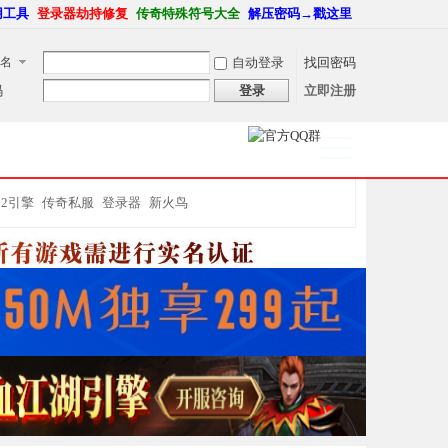
用工具
登录器劫持修复
传奇特殊符号大全
解压密码→戳这里
名
自动登录
找回密码
码
登录
立即注册
捷导
航
M2引擎
传奇私服
登录器
新火鸟