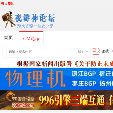
每日签到
首页
GM论坛
热搜:
帖子
搜
索