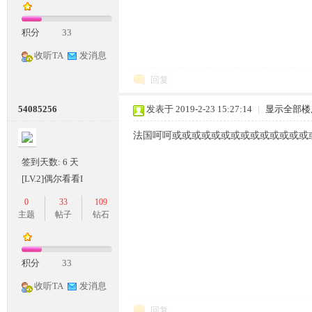
积分
33
收听TA
发消息
回复
54085256
发表于 2019-2-23 15:27:14
|
显示全部楼
神
法国呵呵或或或或或或或或或或或或或或
签到天数: 6 天
[LV.2]偶尔看看I
0
33
109
主题
帖子
钻石
论
积分
33
收听TA
发消息
回复