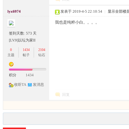
lyx6974
发表于 2019-4-5 22:10:54
|
显示全部楼
我也是纯粹小白。。。。
签到天数: 573 天
坛,
[LV.9]以坛为家II
0
1434
2104
主题
帖子
钻石
积分
1434
收听TA
发消息
传
回复