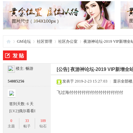
GM论坛
社区管理
社区办公室
夜游神论坛-2019 VIP新
夜
»
›
›
›
楼主:
畅游
[公告]
夜游神论坛-2019 VIP新
54085256
发表于 2019-2-23 15:27:03
|
显示全部楼
飞过海付付付付付付付付付付付付付
签到天数: 6 天
[LV.2]偶尔看看I
0
33
109
游
主题
帖子
钻石