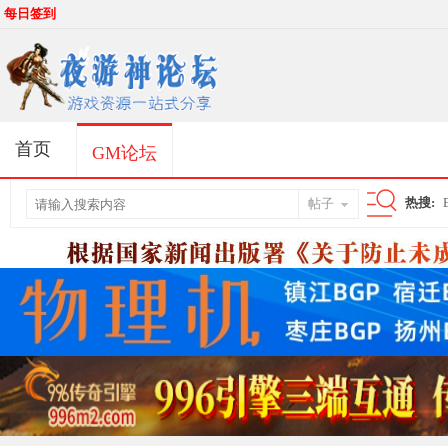
每日签到
首页
GM论坛
热搜:
帖子
搜
索