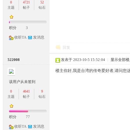
0
4721
52
主题
帖子
钻石
奇
积分
3
收听TA
发消息
回复
522008
发表于 2023-10-5 15:52:04
|
显示全部楼
楼主你好,我是台湾的传奇爱好者,请问您
一
该用户从未签到
0
4641
9
主题
帖子
钻石
积分
77
收听TA
发消息