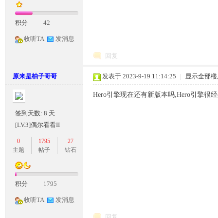
积分
42
收听TA
发消息
回复
原来是柚子哥哥
发表于 2023-9-19 11:14:25
|
显示全部楼
神
Hero引擎现在还有新版本吗,Hero引擎很
签到天数: 8 天
[LV.3]偶尔看看II
0
1795
27
主题
帖子
钻石
论
积分
1795
收听TA
发消息
回复