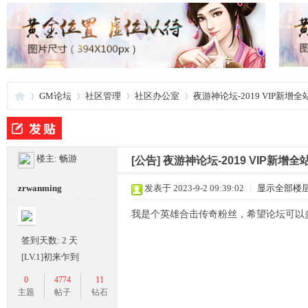
GM论坛
社区管理
社区办公室
夜游神论坛-2019 VIP新
夜
»
›
›
›
楼主:
畅游
[公告]
夜游神论坛-2019 VIP新
zrwanming
发表于 2023-9-2 09:39:02
|
显示全部楼
我是个英雄合击传奇粉丝，希望论坛可以
签到天数: 2 天
[LV.1]初来乍到
0
4774
11
游
主题
帖子
钻石