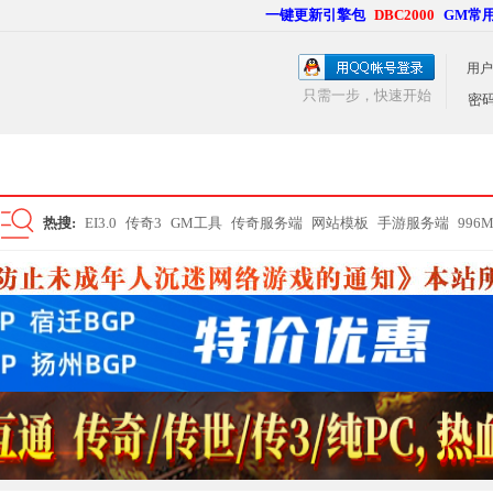
一键更新引擎包
DBC2000
GM常
用户
只需一步，快速开始
密
热搜:
EI3.0
传奇3
GM工具
传奇服务端
网站模板
手游服务端
996
搜
索