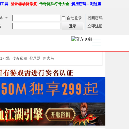
用工具
登录器劫持修复
传奇特殊符号大全
解压密码→戳这里
名
自动登录
找回密码
码
登录
立即注册
捷导
航
M2引擎
传奇私服
登录器
新火鸟