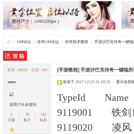
GM论坛
传奇GM论坛
传奇技术教程
手游沙巴克传奇一键端
夜
»
›
›
›
[手游教程]
手游沙巴克传奇一键端所
查看:
38858
|
回复:
569
smse
发表于 2017-12-25 21:20:35
|
显示全部
TypeId Name
该用户从未签到
9119001 铁
5
79
152
主题
帖子
钻石
9119020 凌
游