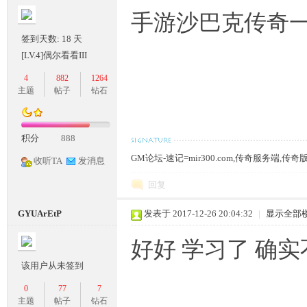
手游沙巴克传奇一
签到天数: 18 天
[LV.4]偶尔看看III
4
882
1264
主题
帖子
钻石
积分
888
GM论坛-速记=mir300.com,传奇服务端,传
收听TA
发消息
回复
GYUArEtP
发表于 2017-12-26 20:04:32
|
显示全部
好好 学习了 确实
该用户从未签到
0
77
7
主题
帖子
钻石