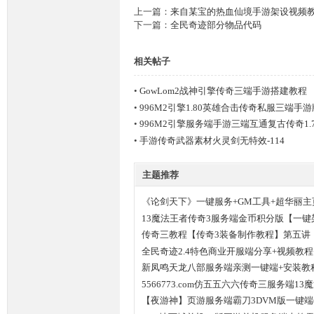
上一篇：
来自某宝的热血仙境手游架设视频
下一篇：
全民奇迹部分物品代码
落
相关帖子
•
GowLom2战神引擎传奇三端手游搭建教程
•
996M2引擎1.80英雄合击传奇私服三端手
•
996M2引擎服务端手游三端互通复古传奇1.
•
手游传奇武器素材火灵剑无特效-114
主题推荐
《论剑天下》一键服务+GM工具+超华丽主
13魔法王者传奇3服务端金币积分版【一键
传奇三教程【传奇3装备制作教程】第五讲
全民奇迹2.4特色商业开服端分享+视频教
改
新凤鸣天龙八部服务端亲测一键端+安装教
5566773.com仿五五六六传奇三服务端13
【夜游神】页游服务端霸刀3DVM版一键端