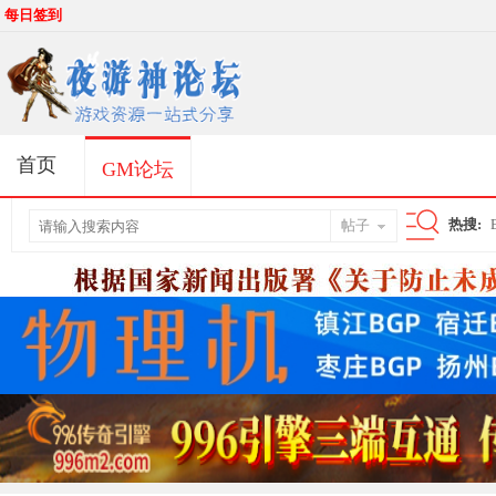
每日签到
首页
GM论坛
热搜:
帖子
搜
索