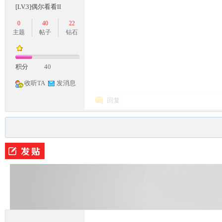
[LV.3]偶尔看看II
0
40
22
主题
帖子
钻石
积分
40
收听TA
发消息
回复