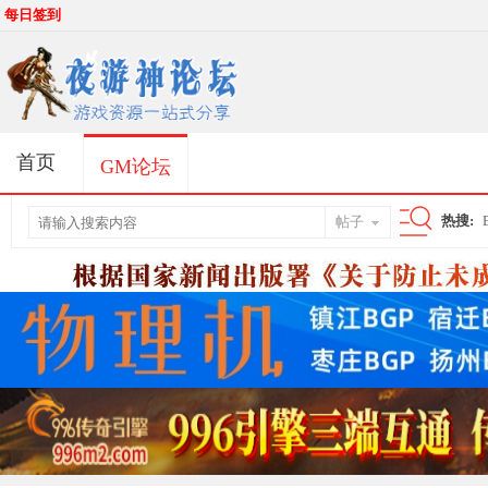
每日签到
首页
GM论坛
热搜:
帖子
搜
索