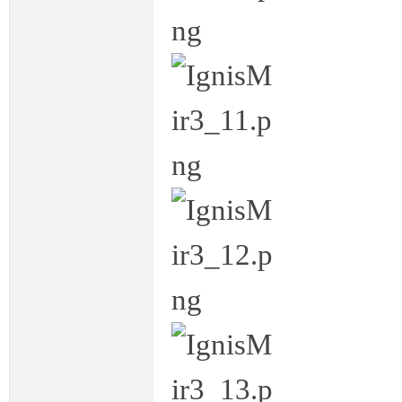
条
龙,
G