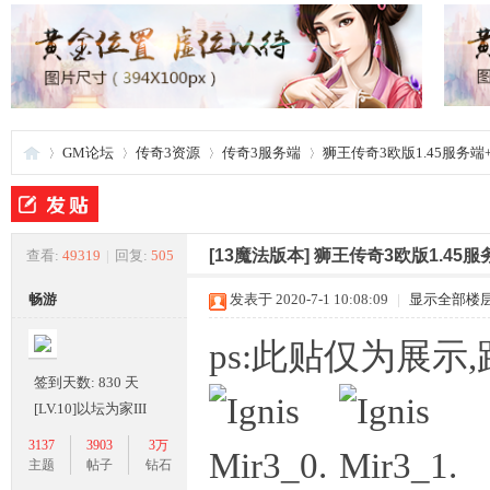
GM论坛
传奇3资源
传奇3服务端
狮王传奇3欧版1.45服务
夜
»
›
›
›
[13魔法版本]
狮王传奇3欧版1.45
查看:
49319
|
回复:
505
畅游
发表于 2020-7-1 10:08:09
|
显示全部楼
ps:此贴仅为展示
签到天数: 830 天
[LV.10]以坛为家III
3137
3903
3万
游
主题
帖子
钻石