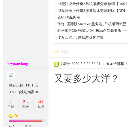
13魔法凌云传奇3单机版积分点卷端【RSR
13魔法家乡传奇3服务端比奇酒吧版【DD1
老EI2.0服务端
传奇3国际版Mir3Gsp服务端_单机版商城
影子传奇3服务端1.45小极品点卷商业版【
传奇三V1.45原版游戏客户端
回复
heyuanxiong
发表于 2020-7-3 22:58:21
|
显示全部楼
又要多少大洋？
签到天数: 1101 天
[LV.10]以坛为家III
7
945
3244
主题
帖子
钻石
积分
952