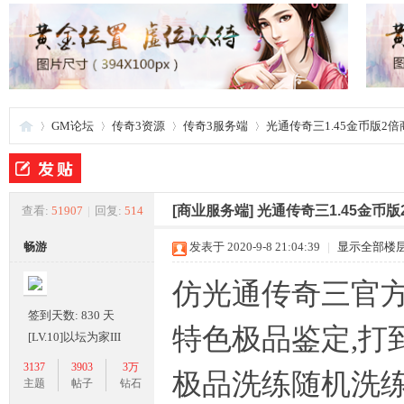
GM论坛
传奇3资源
传奇3服务端
光通传奇三1.45金币版2倍
夜
»
›
›
›
[商业服务端]
光通传奇三1.45金币
查看:
51907
|
回复:
514
畅游
发表于 2020-9-8 21:04:39
|
显示全部楼
仿光通传奇三官方
签到天数: 830 天
特色极品鉴定,打
[LV.10]以坛为家III
3137
3903
3万
极品洗练随机洗
游
主题
帖子
钻石