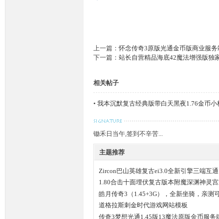
上一篇：
怀念传奇3原版光通金币版商业服务
下一篇：
站长自营精品海底42魔法增强版独家
相关帖子
•
我本沉默复古经典版带白天黑夜1.76金币小
锄禾日当午,签到不辛苦...
主题推荐
Zircon巴山英雄复古ei3.0全新引擎三端互通
1.80合击十面埋伏复古版本附魔深渊神灵
皓月传奇3（1.45+3G），全新坐骑，亲
户端+安装说明
道格拉斯刺金时代游戏网站模板
传奇3梦想光通1.45版13魔法原版金币服务