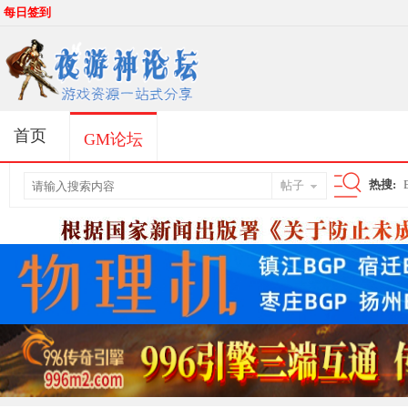
每日签到
首页
GM论坛
热搜:
帖子
搜
索