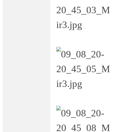
条
龙,
G