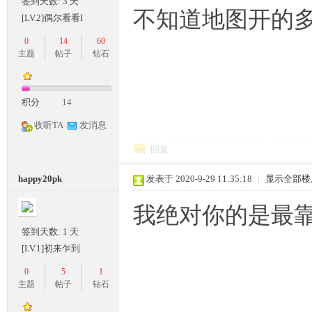
签到天数: 3 天
不知道地图开的
[LV.2]偶尔看看I
0
14
60
主题
帖子
钻石
积分
14
收听TA
发消息
回复
happy20pk
发表于 2020-9-29 11:35:18
|
显示全部楼
我绝对你的是最靠谱的
签到天数: 1 天
[LV.1]初来乍到
0
5
1
主题
帖子
钻石