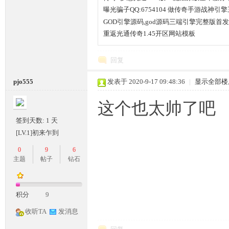
曝光骗子QQ:6754104 做传奇手游战神引
GOD引擎源码,god源码三端引擎完整版首发
重返光通传奇1.45开区网站模板
回复
pjo555
发表于 2020-9-17 09:48:36
|
显示全部楼
这个也太帅了吧
签到天数: 1 天
[LV.1]初来乍到
0
9
6
主题
帖子
钻石
积分
9
收听TA
发消息