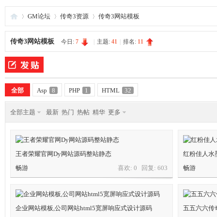
GM论坛
传奇3资源
传奇3网站模板
传奇3网站模板
今日:
7
|
主题:
41
|
排名:
11
夜
»
›
›
全部
Asp
8
PHP
1
HTML
32
全部主题
最新
热门
热帖
精华
更多
王者荣耀官网Dy网站源码整站静态
红粉佳人水
游
畅游
喜欢: 0 回复:
603
畅游
企业网站模板,公司网站html5宽屏响应式设计源码
五五六六传奇