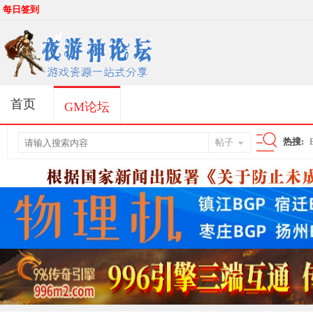
每日签到
首页
GM论坛
热搜:
帖子
搜
索