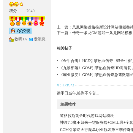
积分
7040
上一篇：
凤凰网络道格拉斯设计网站模板整
下一篇：
传奇一条龙GM游戏一条龙网站模板
收听TA
发消息
相关帖子
神
•
《金牛合击》HGE引擎热血传奇1.95金牛
•
《九黎部落》GOM引擎热血传奇HD高清复
•
《霸业微变》GOM引擎热血传奇急速微端s
锄禾日当午,签到不辛苦...
主题推荐
论
道格拉斯刺金时代游戏网站模板
神泣7.0魔王归来一键服务端+GM工具+全
GOM引擎逆天行魔单职业靓装第三季传奇