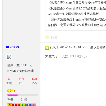
《冰雪之夜》Gom引擎公益微变88元顶赞
《风暴妖杀》Gom引擎1.76精品时装大极
GM游戏一条龙网站网络科技网站模板
【封神无敌服务端】online网页游戏一键端
修仙界三之通天世界毁灭强势归来服务端-App
坛,
回复
likai1999
发表于 2017-11-6 17:01:55
|
显示全部楼
太生气了，无法HOLD啦 >_<......
签到天数: 1611 天
[LV.Master]伴坛终老
传
17
3476
4721
主题
帖子
钻石
积分
3493