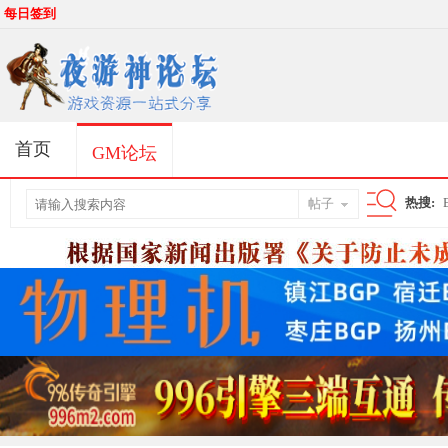
每日签到
首页
GM论坛
热搜:
帖子
搜
索