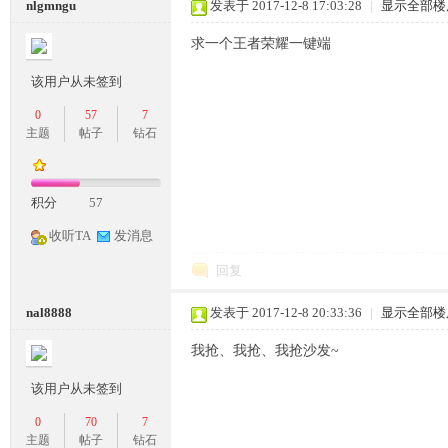
nlgmngu
发表于 2017-12-8 17:03:28
|
显示全部楼
条
求一个王者荣耀一键端
该用户从未签到
0
57
7
主题
帖子
钻石
积分
57
龙,
收听TA
发消息
回复
nal8888
发表于 2017-12-8 20:33:36
|
显示全部楼
我抢、我抢、我抢沙发~
该用户从未签到
0
70
7
G
主题
帖子
钻石