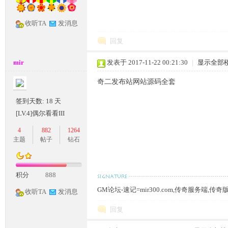
收听TA
发消息
奇
回复
mir
发表于 2017-11-22 00:21:30
|
显示全部
奇二发布站网站源码全套
签到天数: 18 天
[LV.4]偶尔看看III
4
882
1264
主题
帖子
钻石
一
积分
888
GM论坛-速记=mir300.com,传奇服务端,传
收听TA
发消息
回复