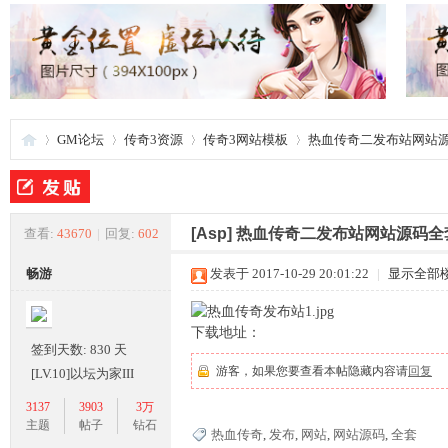
GM论坛
传奇3资源
传奇3网站模板
热血传奇二发布站网站
夜
»
›
›
›
[Asp]
热血传奇二发布站网站源码全
查看:
43670
|
回复:
602
畅游
发表于 2017-10-29 20:01:22
|
显示全部
下载地址：
签到天数: 830 天
游客，如果您要查看本帖隐藏内容请
回复
[LV.10]以坛为家III
3137
3903
3万
游
主题
帖子
钻石
热血传奇
,
发布
,
网站
,
网站源码
,
全套