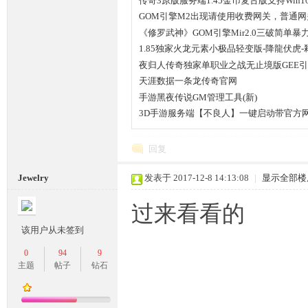
传奇3原版服务端1.45金币复古版支持Win1
GOM引擎M2出现请使用收费网关，普通
解决？
《修罗武神》GOM引擎Mir2.0三破简单暴
1.85独家火龙元素小极品轻变版-降龍伏虎
夜归人传奇独家单职业之战无止境版GEE
天涯数据一条龙传奇官网
手游黑夜传说GM管理工具(新)
3D手游服务端【不良人】一键启动带官方
回复
Jewelry
发表于 2017-12-8 14:13:08
|
显示全部楼
过来看看的
该用户从未签到
0
94
9
主题
帖子
钻石