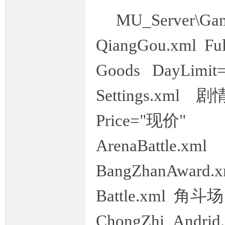
MU_Server\Game
QiangGou.xml F
M
Goods DayLim
Settings.xml
Price="现价"
ArenaBattle.x
部
BangZhanAward
Battle.xml 角斗
ChongZhi_Andr