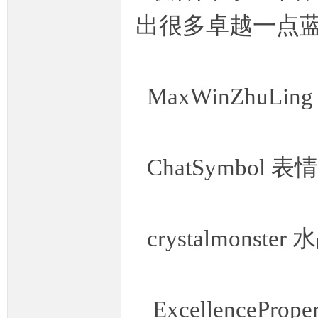
出很多卓越一点蓝装
MaxWinZhuLin
M
ChatSymbol 表情
crystalmonster 
论
ExcellenceProp