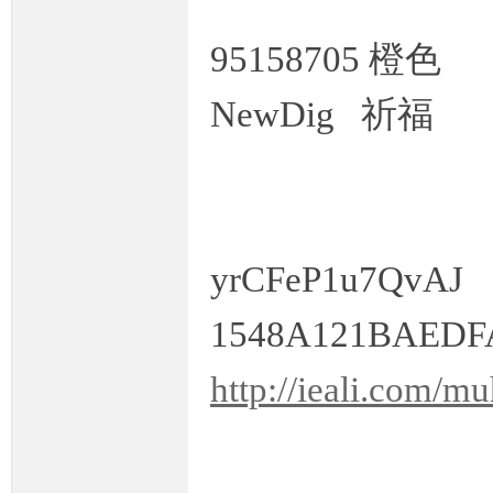
95158705 橙色
NewDig 祈福
yrCFeP1u7QvAJ
1548A121BAEDF
http://ieali.com/m