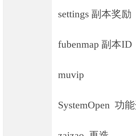
settings 副本奖励
fubenmap 副本ID
muvip
SystemOpen 功
zaizao 再造