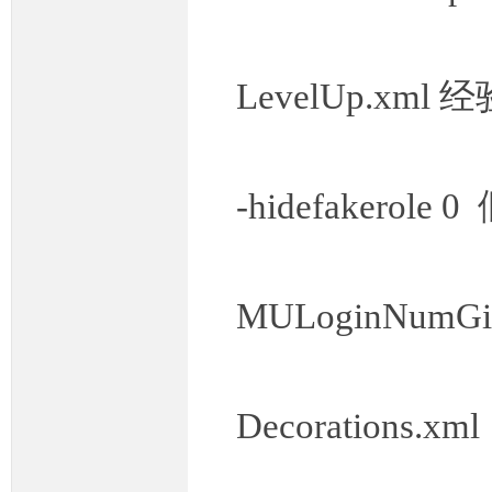
LevelUp.xml 经
坛,
-hidefakerole 
MULoginNumGi
G
Decorations.xm