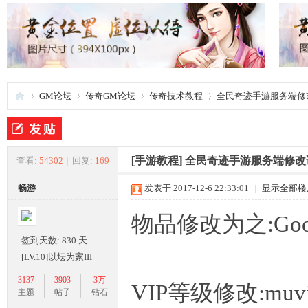
GM论坛
传奇GM论坛
传奇技术教程
全民奇迹手游服务端修改
夜
»
›
›
›
[手游教程]
全民奇迹手游服务端修改说明
查看:
54302
|
回复:
169
畅游
发表于 2017-12-6 22:33:01
|
显示全部楼
物品修改为之:Good
签到天数: 830 天
[LV.10]以坛为家III
3137
3903
3万
VIP等级修改:muvi
游
主题
帖子
钻石