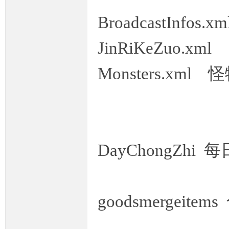
BroadcastInf
JinRiKeZuo.x
Monsters.xml
DayChongZhi 
goodsmergeitem