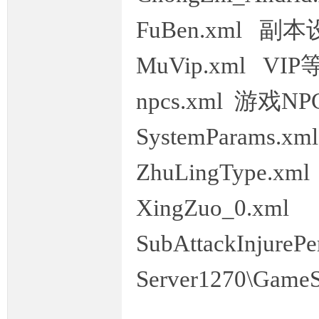
FuBen.xml 
落
MuVip.
npcs.xml 游戏
SystemParam
ZhuLingType.
XingZuo_0.xm
SubAttackInjurePe
Server1270\GameS