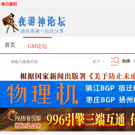
每日签到
首页
GM论坛
热搜:
帖子
搜
索