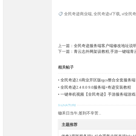
全民奇迹商业端
,
全民奇迹sf下载
,
sf全民
上一篇：
全民奇迹服务端客户端修改地址说
下一篇：
青云志外网架设教程,手游一键端青
相关帖子
•
全民奇迹2.6商业开区版rgcs整合全套服务
多..
•
全民奇迹2.4 8.0 9.0服务端+奇迹安装教程
•
一键单机视频【全民奇迹】手游服务端游戏
锄禾日当午,签到不辛苦...
主题推荐