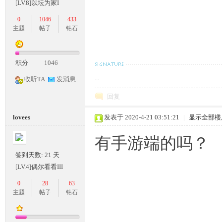
[LV.8]以坛为家I
0
1046
433
主题
帖子
钻石
积分
1046
坛,
...
收听TA
发消息
回复
lovees
发表于 2020-4-21 03:51:21
|
显示全部楼
有手游端的吗？
签到天数: 21 天
G
[LV.4]偶尔看看III
0
28
63
主题
帖子
钻石