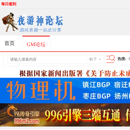
每日签到
首页
GM论坛
热搜:
帖子
搜
索