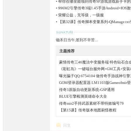
•
帮你在哪里能领到传奇SF游戏游戏新手卡
•
996M2引擎传奇3端1.45手游Android+IOS激情
条
•
荣耀公益，无等级，一级服
•
【第32课】传奇脚本变量系列-QManage.
锄禾日当午,签到不辛苦...
主题推荐
豪情传奇三46魔法中变服务端 特色钻石合成
龙,
《彩虹岛》一键端台服外网+GM工具+安装
曝光骗子QQ:6754104 做传奇手游战神引
GOM登录器配置器 LM1103版Gameofmir
传奇3原版自动更新系统-GSP通用
BLUE引擎检测英雄命令大全
传奇mir2手持武器素材不带特效编号79
【第15课】传奇版本地图刷怪教程
回复
G