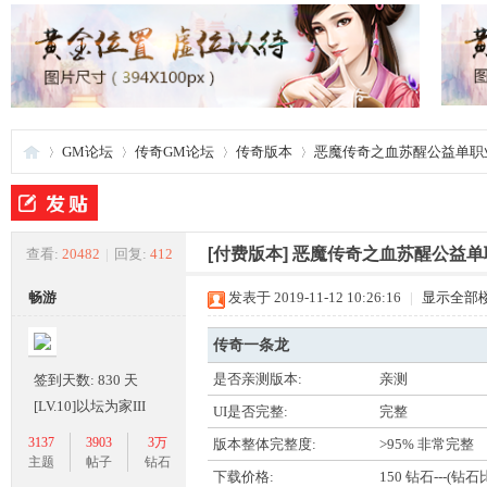
GM论坛
传奇GM论坛
传奇版本
恶魔传奇之血苏醒公益单职
夜
»
›
›
›
[付费版本]
恶魔传奇之血苏醒公益单
查看:
20482
|
回复:
412
畅游
发表于 2019-11-12 10:26:16
|
显示全部
传奇一条龙
是否亲测版本:
亲测
签到天数: 830 天
[LV.10]以坛为家III
UI是否完整:
完整
3137
3903
3万
版本整体完整度:
>95% 非常完整
游
主题
帖子
钻石
下载价格:
150 钻石---(