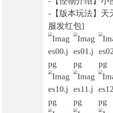
-【怪物介绍】小
-【版本玩法】天
服发红包]
坛,
传