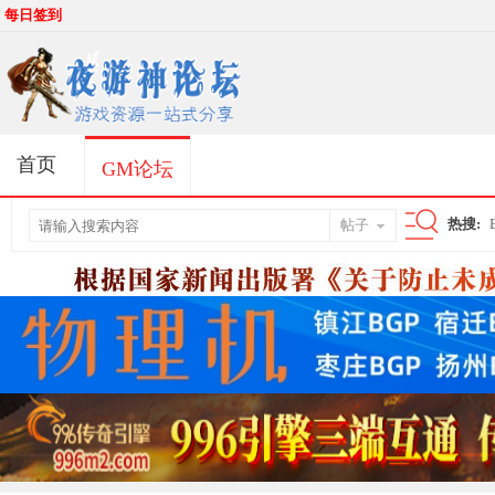
每日签到
首页
GM论坛
热搜:
帖子
搜
索