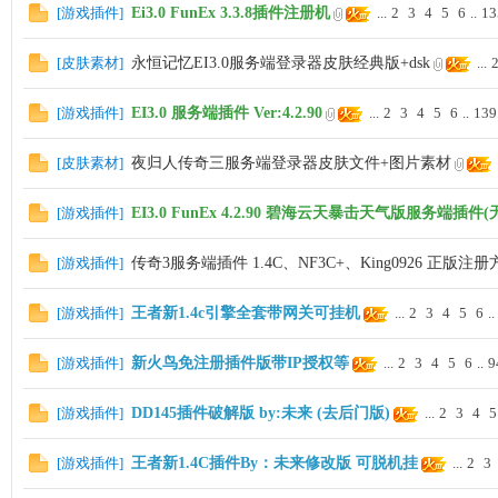
[
游戏插件
]
Ei3.0 FunEx 3.3.8插件注册机
...
2
3
4
5
6
..
13
[
皮肤素材
]
永恒记忆EI3.0服务端登录器皮肤经典版+dsk
...
[
游戏插件
]
EI3.0 服务端插件 Ver:4.2.90
...
2
3
4
5
6
..
139
[
皮肤素材
]
夜归人传奇三服务端登录器皮肤文件+图片素材
一
[
游戏插件
]
EI3.0 FunEx 4.2.90 碧海云天暴击天气版服务端插件
[
游戏插件
]
传奇3服务端插件 1.4C、NF3C+、King0926 正版注
[
游戏插件
]
王者新1.4c引擎全套带网关可挂机
...
2
3
4
5
6
..
[
游戏插件
]
新火鸟免注册插件版带IP授权等
...
2
3
4
5
6
..
9
[
游戏插件
]
DD145插件破解版 by:未来 (去后门版)
...
2
3
4
5
条
[
游戏插件
]
王者新1.4C插件By：未来修改版 可脱机挂
...
2
3