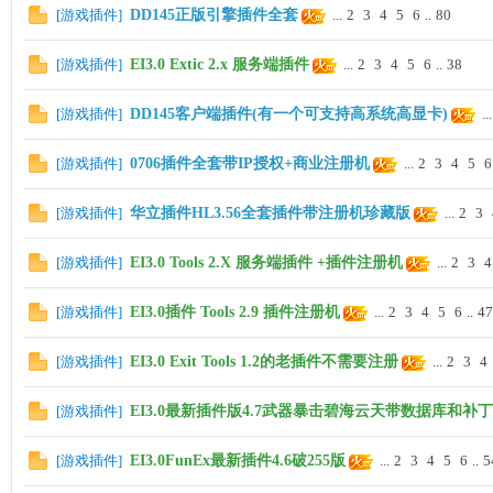
[
游戏插件
]
DD145正版引擎插件全套
...
2
3
4
5
6
..
80
[
游戏插件
]
EI3.0 Extic 2.x 服务端插件
...
2
3
4
5
6
..
38
[
游戏插件
]
DD145客户端插件(有一个可支持高系统高显卡)
...
龙,
[
游戏插件
]
0706插件全套带IP授权+商业注册机
...
2
3
4
5
6
[
游戏插件
]
华立插件HL3.56全套插件带注册机珍藏版
...
2
3
[
游戏插件
]
EI3.0 Tools 2.X 服务端插件 +插件注册机
...
2
3
4
[
游戏插件
]
EI3.0插件 Tools 2.9 插件注册机
...
2
3
4
5
6
..
47
G
[
游戏插件
]
EI3.0 Exit Tools 1.2的老插件不需要注册
...
2
3
4
[
游戏插件
]
EI3.0最新插件版4.7武器暴击碧海云天带数据库和补丁
[
游戏插件
]
EI3.0FunEx最新插件4.6破255版
...
2
3
4
5
6
..
5