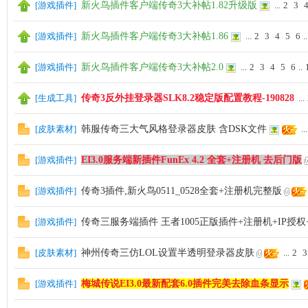
[
游戏插件
]
新火鸟插件客户端传奇3大补帖1.82升级版
...
2
3
[
游戏插件
]
新火鸟插件客户端传奇3大补帖1.86
...
2
3
4
5
6
..
神
[
游戏插件
]
新火鸟插件客户端传奇3大补帖2.0
...
2
3
4
5
6
..
[
生成工具
]
传奇3反外挂登录器SLK8.2稳定版配置教程-190828
...
[
皮肤素材
]
韩服传奇三大气风格登录器皮肤 含DSK文件
...
[
游戏插件
]
EI3.0服务端新插件FunEx 4.2 全套+注册机 去后门版
论
[
游戏插件
]
传奇3插件,新火鸟0511_0528全套+注册机完整版
[
游戏插件
]
传奇三服务端插件 王者1005正版插件+注册机+IP授
[
皮肤素材
]
神州传奇三仿LOL设置半透明登录器皮肤
...
2
3
[
游戏插件
]
梅城传说EI3.0最新配套6.0插件完美去除血条显示