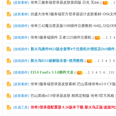
[
皮肤素材
]
传奇三服务端登录器皮肤第四版 日光 无dsk
...
2
坛,
[
皮肤素材
]
仿盛大传奇3服务端官方登录器设计皮肤素材+DSk文
[
游戏插件
]
传奇三42魔法普及版1108插件注册教程+64位,32位O
[
游戏插件
]
传奇3服务端插件 王者1225插件注册机
...
2
3
4
[
游戏插件
]
新火鸟插件0823版全套带4个注册机IP授权及Dx9插件
传
[
游戏插件
]
新火鸟0511破解版全套+使用教程
...
2
3
4
5
6
[
游戏插件
]
EI3.0 FunEx 3.3.8插件大全
...
2
3
4
5
6
..
133
[
皮肤素材
]
传奇3服务端登录器皮肤素材-巴山英雄传奇ei3.0 CY版
[
皮肤素材
]
巴山英雄ei3.0登录器皮肤 精简定制版 传奇3官方风格
[
生成工具
]
传奇3登录器配置器 8.26版本下载-新火鸟正版/盗版均
奇