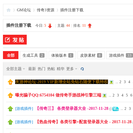
GM论坛
传奇3资源
插件注册下载
插件注册下载
今日:
5
|
主题:
44
|
排名:
11
夜
»
›
›
全部
生成工具
2
体验版本
1
皮肤素材
8
游戏插件
33
全部主题
最新
热门
热帖
精华
更多
夜游神论坛-2019 VIP新增全站免钻石随便下载特权
...
2
3
4
游
曝光骗子QQ:6754104 做传奇手游战神引擎三端
...
2
3
4
5
6
[
游戏插件
]
【传奇三】 各类登录器大全 -2017-11-28
...
2
3
[
游戏插件
]
【热血传奇】各类引擎+配套登录器大全 - 2017-11-28