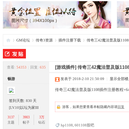
GM论坛
传奇3资源
插件注册下载
传奇三42魔法普及版1108插
夜
»
›
›
›
[游戏插件]
传奇三42魔法普及版110
查看:
54353
|
回复:
635
畅游
发表于 2018-2-10 21:50:09
|
显示全部楼
传奇三42魔法普及版1108插件注册教程+6
签到天数: 830 天
游客，如果您要查看本帖隐藏内容请
回复
[LV.10]以坛为家III
3137
3903
3万
游
主题
帖子
钻石
hp1108
,
601108股吧