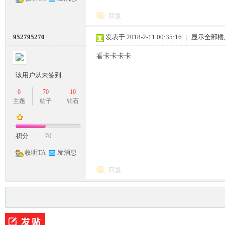
回复
条
952795270
发表于 2018-2-11 00:35:16
|
显示全部楼
看卡卡卡卡
该用户从未签到
0
70
10
主题
帖子
钻石
龙,
积分
70
收听TA
发消息
回复
G