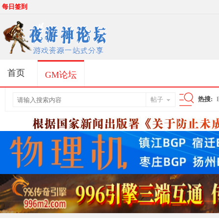
每日签到
首页
GM论坛
热搜:
帖子
搜
索