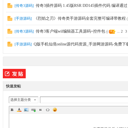
[
传奇3源码
]
传奇3插件源码 1.45版RSR DD145插件代码 编译通过
[
手游源码
]
《烈焰之刃》传奇类手游源码全套完整可编译带教程
[
传奇3源码
]
传奇3客户端wil编辑器工具源码+控件包
...
2
3
[
手游源码
]
Q版手机仙境online源代码资源_手游网游源码-免费下
部
快速发帖
选择主题分类
落