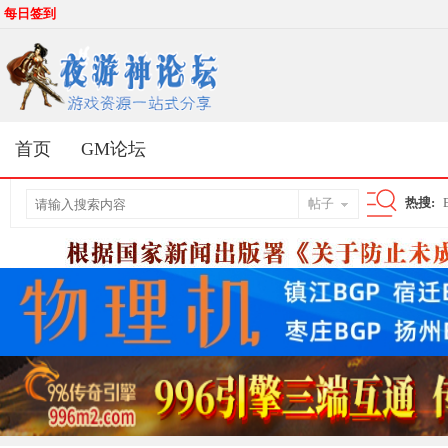
每日签到
首页
GM论坛
热搜:
帖子
搜
索