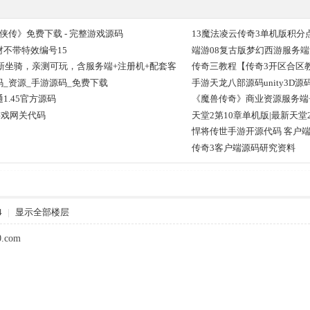
《群侠传》免费下载 - 完整游戏源码
13魔法凌云传奇3单机版积分
不带特效编号15
端游08复古版梦幻西游服务端
，全新坐骑，亲测可玩，含服务端+注册机+配套客
传奇三教程【传奇3开区合区
_资源_手游源码_免费下载
手游天龙八部源码unity3D
1.45官方源码
《魔兽传奇》商业资源服务端
 游戏网关代码
天堂2第10章单机版|最新天
悍将传世手游开源代码 客户端
传奇3客户端源码研究资料
4
|
显示全部楼层
.com