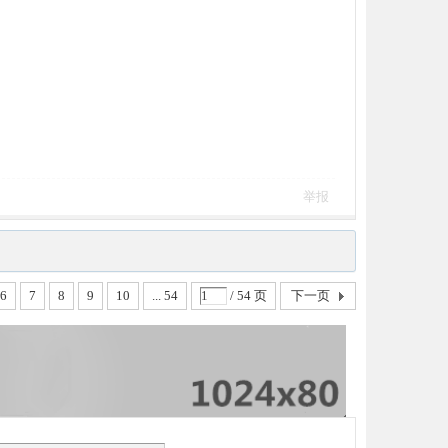
举报
6
7
8
9
10
... 54
/ 54 页
下一页