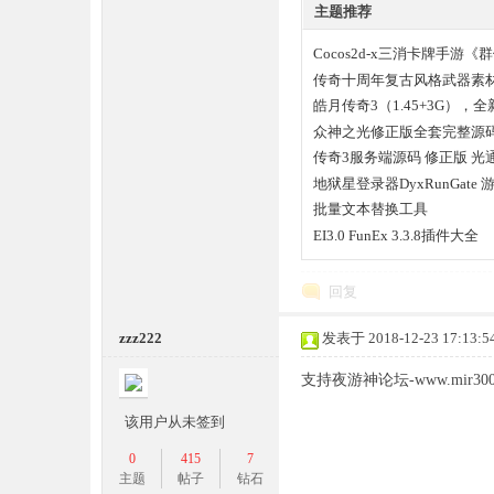
主题推荐
Cocos2d-x三消卡牌手游
传奇十周年复古风格武器素材
皓月传奇3（1.45+3G）
户端+安装说明
众神之光修正版全套完整源码
坛,
传奇3服务端源码 修正版 光通
地狱星登录器DyxRunGate
批量文本替换工具
EI3.0 FunEx 3.3.8插件大全
回复
zzz222
发表于 2018-12-23 17:13:5
传
支持夜游神论坛-www.mir300
该用户从未签到
0
415
7
主题
帖子
钻石