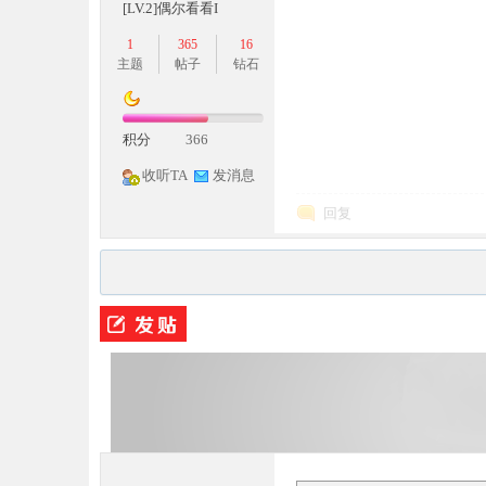
[LV.2]偶尔看看I
1
365
16
主题
帖子
钻石
积分
366
收听TA
发消息
M
回复
论