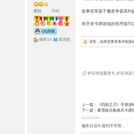
积分
7040
故事背景基于魔兽争霸系列
有开发卡牌游戏的程序猿可
收听TA
发消息
游客，如果您要查看本帖隐
神
炉石传说最强卡
,
炉石传说
上一篇：
《烈焰之刃》手游源码 
下一篇：
暴雪娱乐集换式卡牌游戏
论
锄禾日当午,签到不辛苦...