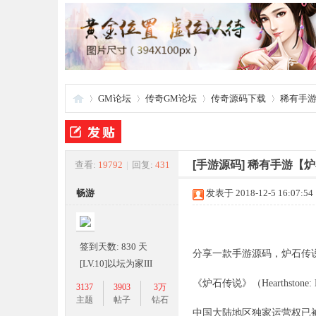
GM论坛
传奇GM论坛
传奇源码下载
稀有手游
夜
»
›
›
›
[手游源码]
稀有手游【炉石
查看:
19792
|
回复:
431
畅游
发表于 2018-12-5 16:07:54
签到天数: 830 天
分享一款手游源码，炉石传说o
[LV.10]以坛为家III
《炉石传说》（Hearthston
3137
3903
3万
游
主题
帖子
钻石
中国大陆地区独家运营权已