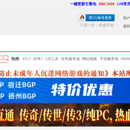
一键更新引擎包
DBC2000
GM常
用户
只需一步，快速开始
密
热搜:
EI3.0
传奇3
GM工具
传奇服务端
网站模板
手游服务端
996
搜
索