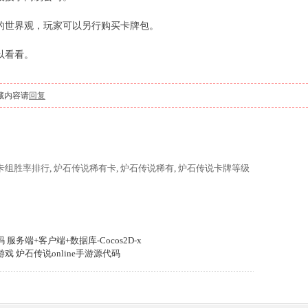
的世界观，玩家可以另行购买卡牌包。
以看看。
藏内容请
回复
卡组胜率排行
,
炉石传说稀有卡
,
炉石传说稀有
,
炉石传说卡牌等级
服务端+客户端+数据库-Cocos2D-x
 炉石传说online手游源代码