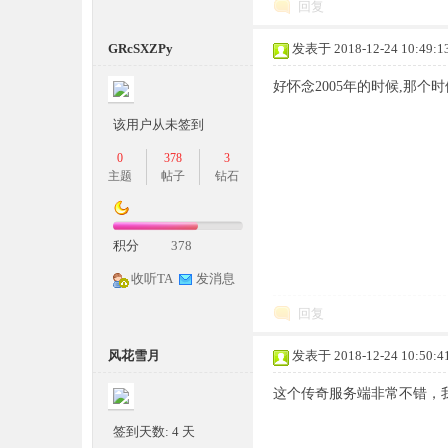
回复
条
GRcSXZPy
发表于 2018-12-24 10:49:1
好怀念2005年的时候,那
该用户从未签到
0
378
3
主题
帖子
钻石
龙,
积分
378
收听TA
发消息
回复
风花雪月
发表于 2018-12-24 10:50:4
这个传奇服务端非常不错，
签到天数: 4 天
G