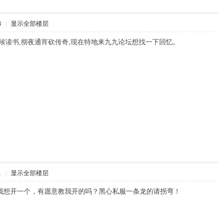
3
|
显示全部楼层
个时候读书,彻夜通宵砍传奇,现在特地来九九论坛想找一下回忆。
1
|
显示全部楼层
我想开一个，有愿意教我开的吗？黑心私服一条龙的请拐弯！