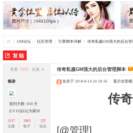
GM论坛
社区管理
引擎脚本详解
传奇私服GM强大的后台管
夜
»
›
›
›
传奇私服GM强大的后台管理脚本
查看:
7235
|
回复:
8
畅游
发表于 2018-8-14 20:58:56
|
显示全部楼
传奇
签到天数: 830 天
[LV.10]以坛为家III
3137
3903
3万
游
主题
帖子
钻石
[@管理]