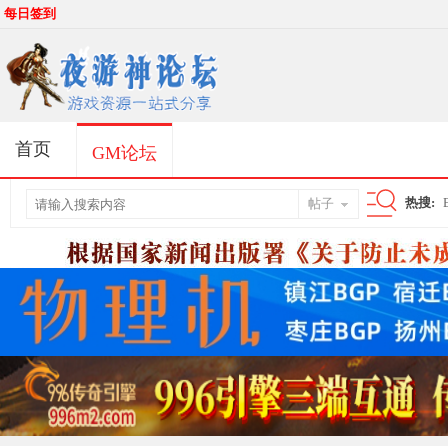
每日签到
首页
GM论坛
热搜:
帖子
搜
索