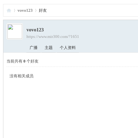
vovo123
好友
vovo123
夜
›
https://www.mir300.com/?1651
›
广播
主题
个人资料
当前共有
0
个好友
没有相关成员
游