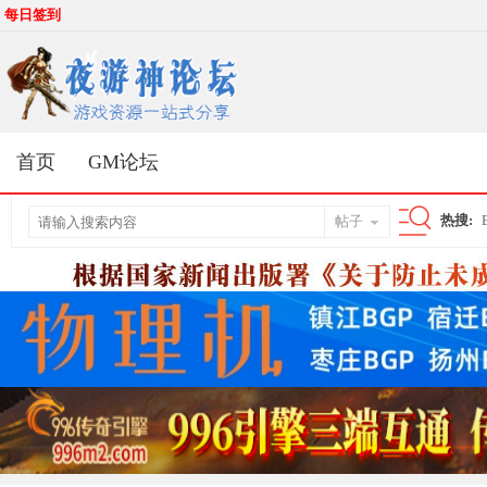
每日签到
首页
GM论坛
热搜:
帖子
搜
索