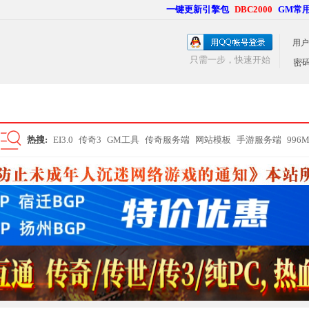
一键更新引擎包
DBC2000
GM常
用户
只需一步，快速开始
密
热搜:
EI3.0
传奇3
GM工具
传奇服务端
网站模板
手游服务端
996
搜
索