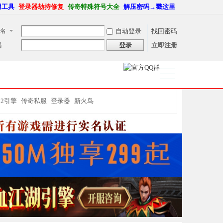
用工具
登录器劫持修复
传奇特殊符号大全
解压密码→戳这里
名
自动登录
找回密码
码
登录
立即注册
捷导
航
M2引擎
传奇私服
登录器
新火鸟