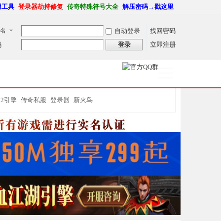
用工具
登录器劫持修复
传奇特殊符号大全
解压密码→戳这里
名
自动登录
找回密码
码
登录
立即注册
捷导
航
M2引擎
传奇私服
登录器
新火鸟