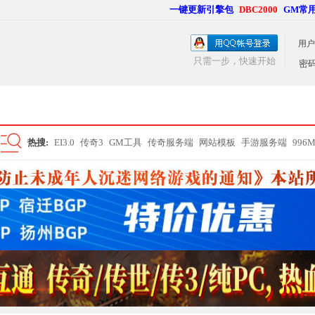
一键更新引擎包
DBC2000
GM常
用户
只需一步，快速开始
密
热搜:
EI3.0
传奇3
GM工具
传奇服务端
网站模板
手游服务端
996
搜
索