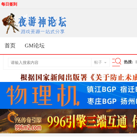
每日签到
首页
GM论坛
热搜:
帖子
搜
索