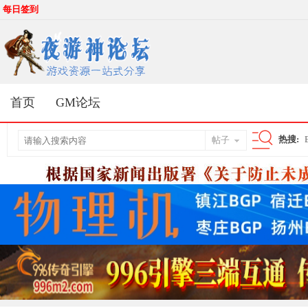
每日签到
首页
GM论坛
热搜:
帖子
搜
索