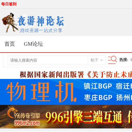
每日签到
首页
GM论坛
热搜:
帖子
搜
索