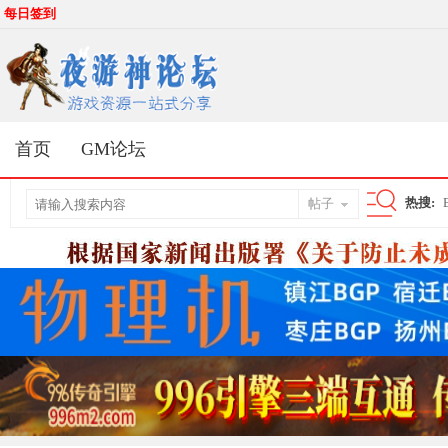
每日签到
首页
GM论坛
热搜:
帖子
搜
索