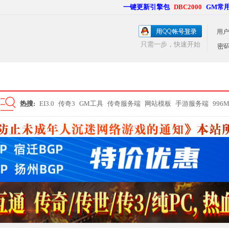
一键更新引擎包
DBC2000
GM常
用户
只需一步，快速开始
密
热搜:
EI3.0
传奇3
GM工具
传奇服务端
网站模板
手游服务端
996
搜
索