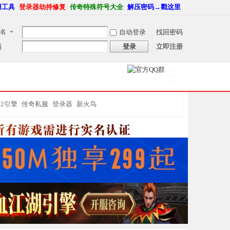
用工具
登录器劫持修复
传奇特殊符号大全
解压密码→戳这里
名
自动登录
找回密码
码
登录
立即注册
捷导
航
M2引擎
传奇私服
登录器
新火鸟