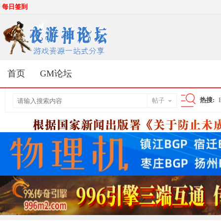
每日签到
首页
GM论坛
热搜:
帖子
搜
索