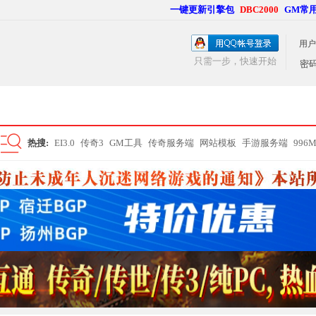
一键更新引擎包
DBC2000
GM常
用户
只需一步，快速开始
密
热搜:
EI3.0
传奇3
GM工具
传奇服务端
网站模板
手游服务端
996
搜
索