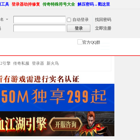
用工具
登录器劫持修复
传奇特殊符号大全
解压密码→戳这里
名
自动登录
找回密码
码
登录
立即注册
捷导
航
M2引擎
传奇私服
登录器
新火鸟