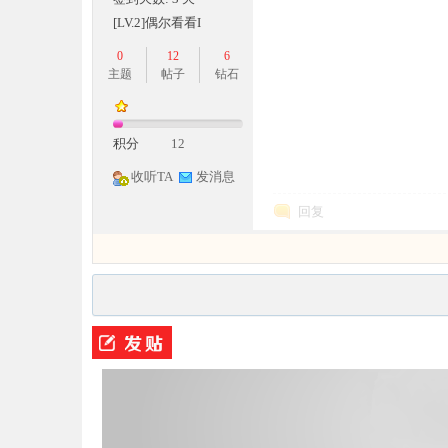
[LV.2]偶尔看看I
0
12
6
主题
帖子
钻石
奇
积分
12
收听TA
发消息
回复
一