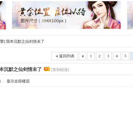
e引擎] 我本沉默之仙剑情未了
返回列表
1
2
3
4
5
 我本沉默之仙剑情未了
[复制链接]
8
|
显示全部楼层