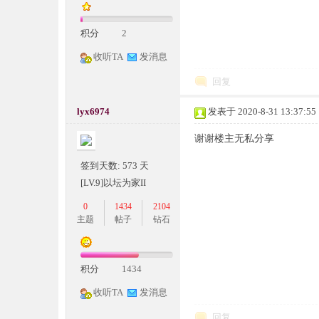
积分
2
收听TA
发消息
回复
lyx6974
发表于 2020-8-31 13:37:55
神
谢谢楼主无私分享
签到天数: 573 天
[LV.9]以坛为家II
0
1434
2104
主题
帖子
钻石
论
积分
1434
收听TA
发消息
回复