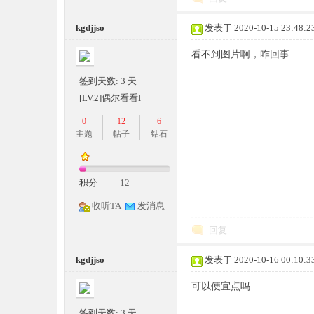
kgdjjso
发表于 2020-10-15 23:48:2
看不到图片啊，咋回事
签到天数: 3 天
坛,
[LV.2]偶尔看看I
0
12
6
主题
帖子
钻石
积分
12
收听TA
发消息
传
回复
kgdjjso
发表于 2020-10-16 00:10:3
可以便宜点吗
签到天数: 3 天