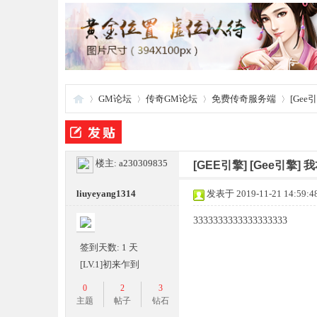
GM论坛
传奇GM论坛
免费传奇服务端
[Ge
夜
»
›
›
›
楼主:
a230309835
[GEE引擎]
[Gee引擎]
liuyeyang1314
发表于 2019-11-21 14:59:4
3333333333333333333
签到天数: 1 天
[LV.1]初来乍到
0
2
3
游
主题
帖子
钻石