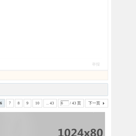
举报
6
7
8
9
10
... 43
/ 43 页
下一页