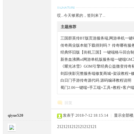
哎...今天够累的，签到来了...
主题推荐
三国群英传BT版页游服务端,网游单机一键
坛,
传奇商业版本能下载得到吗？ 传奇哪有服
经典怀旧版【街机三国】一键端格斗回合
新兽血沸腾ol网游单机版服务端一键端GM
《耀光冰雪》GOM引擎经典公益微变传奇
剑踪侠影完整服务端修复商城+架设教程+修
白日门手游传奇源代码 源码编译教程说明
蜀门2.06一键端+手工端+工具+教程+客户
传
回复
qiyue520
发表于 2018-7-12 18:15:14
|
显示全部楼
2121211212121212121