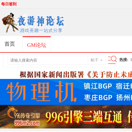
每日签到
首页
GM论坛
热搜:
帖子
搜
索