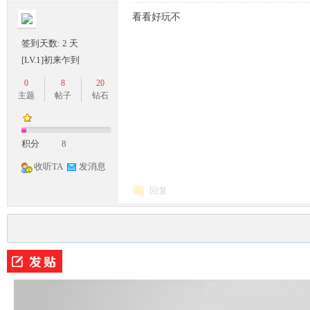
看看好玩不
签到天数: 2 天
[LV.1]初来乍到
0
8
20
主题
帖子
钻石
M
积分
8
收听TA
发消息
回复
论