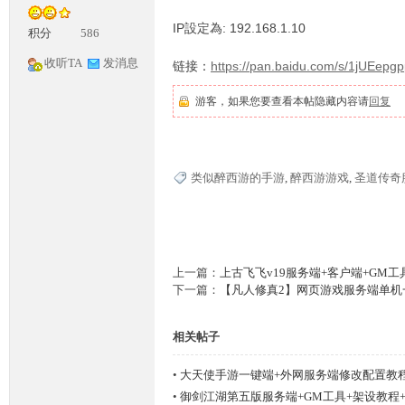
IP設定為: 192.168.1.10
积分
586
收听TA
发消息
链接：
https://pan.baidu.com/s/1jUEe
游客，如果您要查看本帖隐藏内容请
回复
神
类似醉西游的手游
,
醉西游游戏
,
圣道传奇
上一篇：
上古飞飞v19服务端+客户端+GM
下一篇：
【凡人修真2】网页游戏服务端单机
相关帖子
论
•
大天使手游一键端+外网服务端修改配置教
•
御剑江湖第五版服务端+GM工具+架设教程