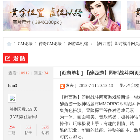
GM论坛
传奇GM论坛
网游单机端
【醉西游】即时战斗网页游
夜
»
›
›
›
[页游单机]
【醉西游】即时战斗网页
查看:
10912
|
回复:
34
lom3
发表于 2018-7-11 20:18:13
|
显示全部楼
【醉西游】即时战斗网页游戏醉西游一键
醉西游一款神话题材MMORPG即时战斗
签到天数: 59 天
集角色扮演、冒险探宝等多种游戏元素
[LV.5]常住居民I
为一体。画面精美、音乐悠扬，极具神话
操作让玩家极易上手；有趣的剧情、炫
254
332
32万
酷的职业、华丽的技能、神秘的副本、激
游
主题
帖子
钻石
时的西游记。