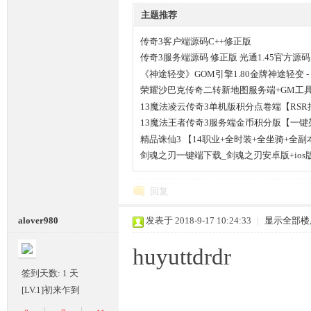
主题推荐
条
传奇3客户端源码C++修正版
传奇3服务端源码 修正版 光通1.45官方源码
《神途轻变》GOM引擎1.80金牌神途轻变 
荣耀沙巴克传奇二转新地图服务端+GM工
13魔法凌云传奇3单机版积分点卷端【RSR
13魔法王者传奇3服务端金币积分版【一键
精品诛仙3 【14职业+全时装+全坐骑+全
剑魂之刃一键端下载_剑魂之刃安卓版+ios
龙,
回复
alover980
发表于 2018-9-17 10:24:33
|
显示全部楼
huyuttdrdr
签到天数: 1 天
[LV.1]初来乍到
G