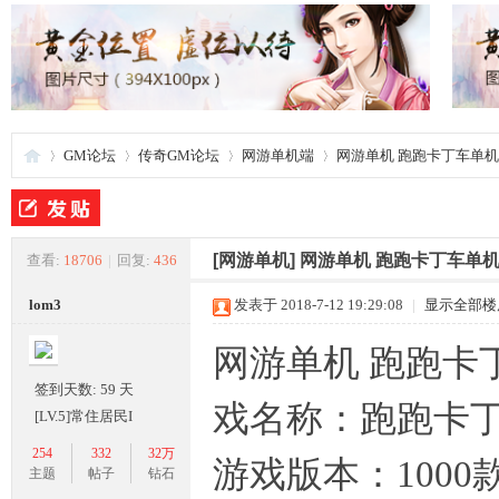
GM论坛
传奇GM论坛
网游单机端
网游单机 跑跑卡丁车单机
夜
»
›
›
›
[网游单机]
网游单机 跑跑卡丁车单机
查看:
18706
|
回复:
436
lom3
发表于 2018-7-12 19:29:08
|
显示全部楼
网游单机 跑跑卡
签到天数: 59 天
戏名称：跑跑卡丁
[LV.5]常住居民I
254
332
32万
游戏版本：1000
游
主题
帖子
钻石