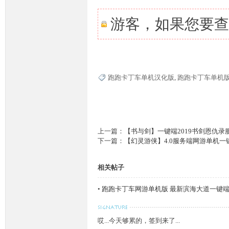
游客，如果您要查
奇
跑跑卡丁车单机汉化版
,
跑跑卡丁车单机版 
上一篇：
【书与剑】一键端2019书剑恩仇录
下一篇：
【幻灵游侠】4.0服务端网游单机一
一
相关帖子
•
跑跑卡丁车网游单机版 最新滨海大道一键端
哎...今天够累的，签到来了...