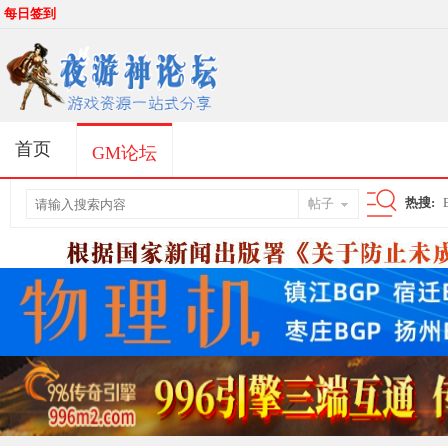
每日签到
首页
GM论坛
热搜:
帖子
搜
索