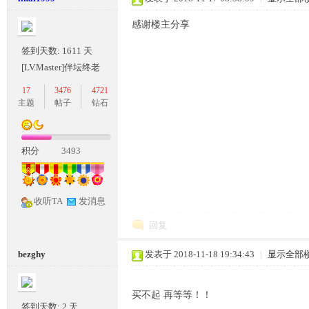
感谢楼主分享
签到天数: 1611 天
[LV.Master]伴坛终老
坛,
17
3476
4721
主题
帖子
钻石
积分
3493
收听TA
发消息
回复
传
bezghy
发表于 2018-11-18 19:34:43
|
显示全部
买不起 再等等！！
签到天数: 2 天