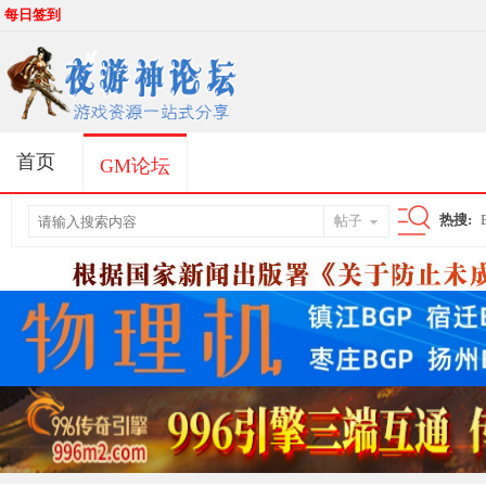
每日签到
首页
GM论坛
热搜:
帖子
搜
索