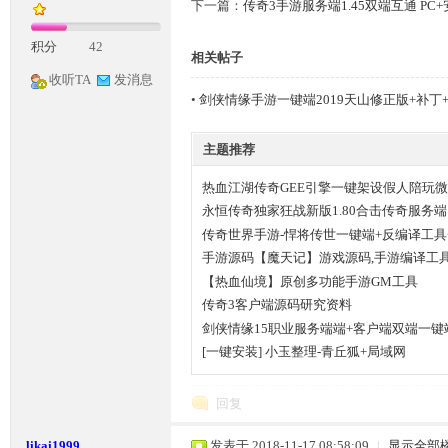
下一篇：
传奇3手游服务端1.45双端互通 PC
积分
42
相关帖子
收听TA
发消息
•
剑侠情缘手游一键端2019天山修正版+补丁
主题推荐
神
热血江湖传奇GEE引擎一键架设假人陪玩微
务端
永恒传奇独家狂战新版1.80合击传奇服务端
传奇世界手游-悍将传世一键端+反编译工具
手游源码【魔天记】游戏源码,手游编译工具
【热血仙境】原创多功能手游GM工具
传奇3客户端源码研究资料
剑侠情缘15职业服务端端+客户端双端一键
[一键安装] 小玉整理-青丘狐+局域网
论
回复
likai1999
发表于 2018-11-17 08:58:09
|
显示全部