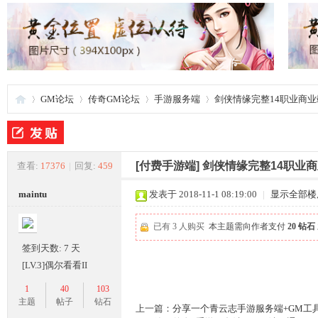
GM论坛
传奇GM论坛
手游服务端
剑侠情缘完整14职业商
夜
»
›
›
›
[付费手游端]
剑侠情缘完整14职业
查看:
17376
|
回复:
459
maintu
发表于 2018-11-1 08:19:00
|
显示全部楼
已有 3 人购买
本主题需向作者支付
20 钻石
签到天数: 7 天
[LV.3]偶尔看看II
1
40
103
游
主题
帖子
钻石
上一篇：
分享一个青云志手游服务端+GM工具