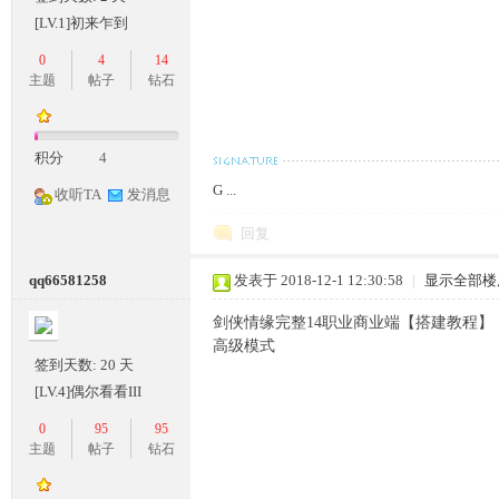
[LV.1]初来乍到
0
4
14
主题
帖子
钻石
奇
积分
4
G ...
收听TA
发消息
回复
qq66581258
发表于 2018-12-1 12:30:58
|
显示全部楼
一
剑侠情缘完整14职业商业端【搭建教程】【
高级模式
签到天数: 20 天
[LV.4]偶尔看看III
0
95
95
主题
帖子
钻石