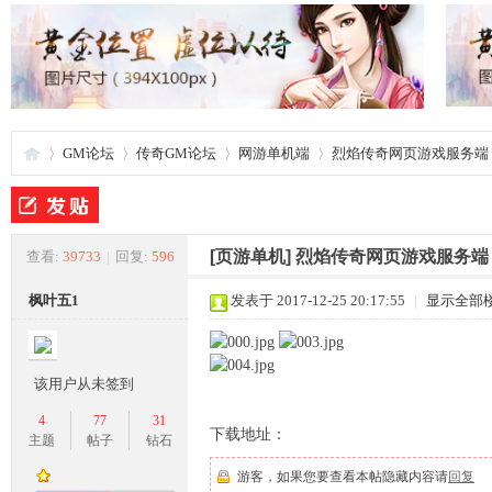
GM论坛
传奇GM论坛
网游单机端
烈焰传奇网页游戏服务端 最新
夜
»
›
›
›
[页游单机]
烈焰传奇网页游戏服务端 
查看:
39733
|
回复:
596
枫叶五1
发表于 2017-12-25 20:17:55
|
显示全部
该用户从未签到
4
77
31
下载地址：
主题
帖子
钻石
游
游客，如果您要查看本帖隐藏内容请
回复