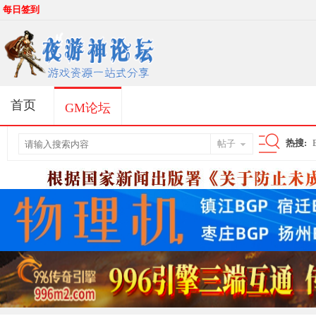
每日签到
首页
GM论坛
热搜:
帖子
搜
索