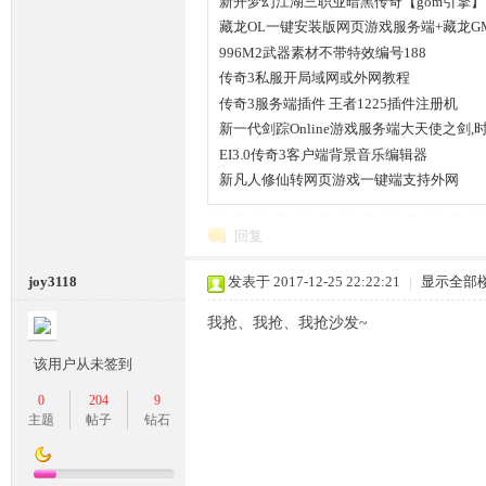
新开梦幻江湖三职业暗黑传奇【gom引擎】
藏龙OL一键安装版网页游戏服务端+藏龙G
996M2武器素材不带特效编号188
传奇3私服开局域网或外网教程
传奇3服务端插件 王者1225插件注册机
新一代剑踪Online游戏服务端大天使之剑
坛,
EI3.0传奇3客户端背景音乐编辑器
新凡人修仙转网页游戏一键端支持外网
回复
joy3118
发表于 2017-12-25 22:22:21
|
显示全部
我抢、我抢、我抢沙发~
传
该用户从未签到
0
204
9
主题
帖子
钻石