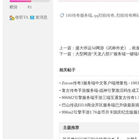
积分
81
180传奇服务端
,
qq烈焰传奇
,
烈焰传奇网
收听TA
发消息
上一篇：
盛大停运3d网游《武林外史》，欧服名称
下一篇：
大型网游“天龙八部3”服务端一键端
神
相关帖子
•
Zircon传奇3服务端中文客户端增量包 - 1903
•
复古传奇手游服务端-战神引擎激活码生成
•
996M2引擎服务端手游三端互通复古传奇1.
•
巴山传说EI3.0商业开区服务端已升级最新
•
996m2引擎手游1.76金币月卡国庆纪念版
论
主题推荐