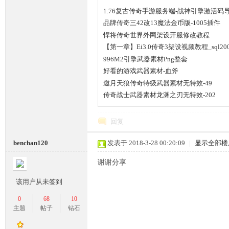
1.76复古传奇手游服务端-战神引擎激活码
品牌传奇三42改13魔法金币版-1005插件
悍将传奇世界外网架设开服修改教程
【第一章】Ei3.0传奇3架设视频教程_sql20
996M2引擎武器素材Png整套
坛,
好看的游戏武器素材-血斧
邀月天狼传奇特级武器素材无特效-49
传奇战士武器素材龙渊之刃无特效-202
回复
benchan120
发表于 2018-3-28 00:20:09
|
显示全部楼
谢谢分享
传
该用户从未签到
0
68
10
主题
帖子
钻石