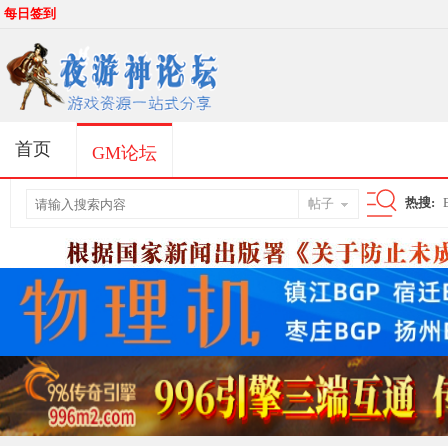
每日签到
首页
GM论坛
热搜:
帖子
搜
索