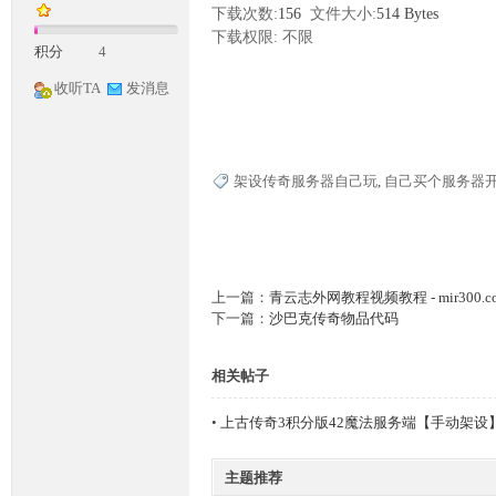
下载次数:
156
文件大小:
514 Bytes
下载权限:
不限
积分
4
收听TA
发消息
架设传奇服务器自己玩
,
自己买个服务器
神
上一篇：
青云志外网教程视频教程 - mir300.c
下一篇：
沙巴克传奇物品代码
相关帖子
论
•
上古传奇3积分版42魔法服务端【手动架设
主题推荐