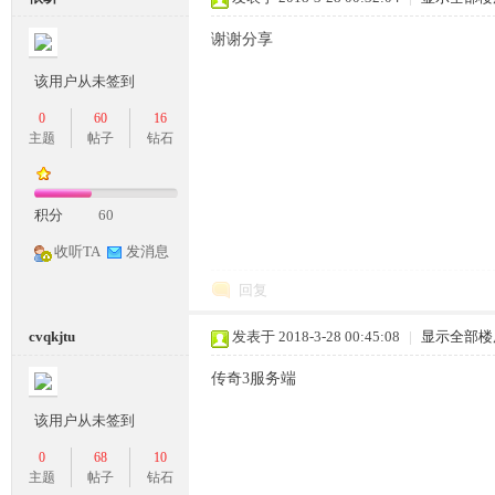
条
谢谢分享
该用户从未签到
0
60
16
主题
帖子
钻石
积分
60
收听TA
发消息
龙,
回复
cvqkjtu
发表于 2018-3-28 00:45:08
|
显示全部楼
传奇3服务端
该用户从未签到
0
68
10
G
主题
帖子
钻石