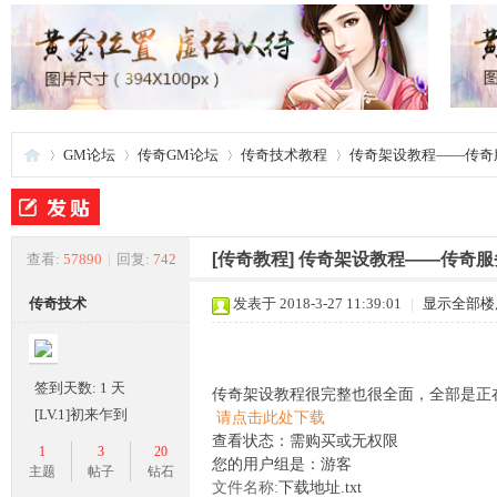
GM论坛
传奇GM论坛
传奇技术教程
传奇架设教程——传奇
夜
»
›
›
›
[传奇教程]
传奇架设教程——传奇服
查看:
57890
|
回复:
742
传奇技术
发表于 2018-3-27 11:39:01
|
显示全部楼
签到天数: 1 天
传奇架设教程很完整也很全面，全部是正
[LV.1]初来乍到
请点击此处下载
查看状态：需购买或无权限
1
3
20
您的用户组是：游客
游
主题
帖子
钻石
文件名称:
下载地址.txt