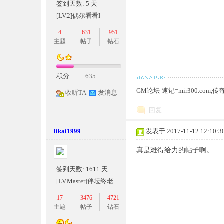
签到天数: 5 天
[LV.2]偶尔看看I
4
631
951
奇
主题
帖子
钻石
积分
635
GM论坛-速记=mir300.co
收听TA
发消息
回复
likai1999
发表于 2017-11-12 12:10:3
一
真是难得给力的帖子啊。
签到天数: 1611 天
[LV.Master]伴坛终老
17
3476
4721
主题
帖子
钻石