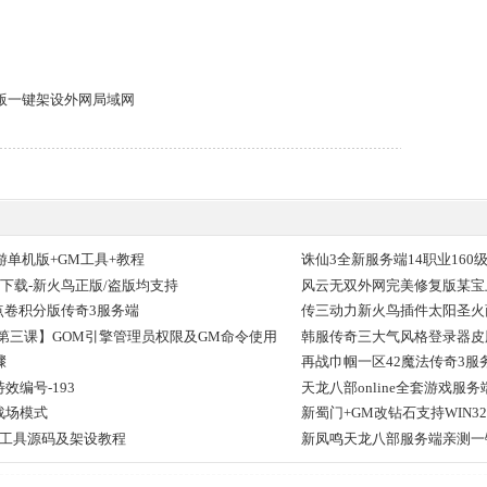
版一键架设外网局域网
游单机版+GM工具+教程
诛仙3全新服务端14职业160
本下载-新火鸟正版/盗版均支持
风云无双外网完美修复版某宝
5点卷积分版传奇3服务端
传三动力新火鸟插件太阳圣火
第三课】GOM引擎管理员权限及GM命令使用
韩服传奇三大气风格登录器皮肤
骤
再战巾帼一区42魔法传奇3
编号-193
天龙八部online全套游戏服
战场模式
新蜀门+GM改钻石支持WIN32
器工具源码及架设教程
新凤鸣天龙八部服务端亲测一