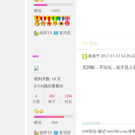
条
积分
3493
收听TA
发消息
回复
mir
发表于 2017-11-12 14:29:4
无回帖，不论坛，这才是人
龙,
签到天数: 18 天
[LV.4]偶尔看看III
4
882
1264
主题
帖子
钻石
积分
888
G
GM论坛-速记=mir300.co
收听TA
发消息