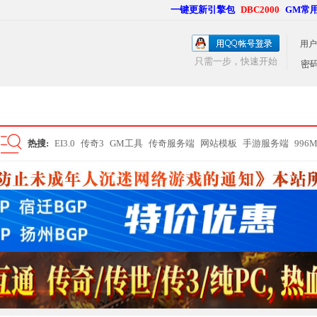
一键更新引擎包
DBC2000
GM常
用户
只需一步，快速开始
密
热搜:
EI3.0
传奇3
GM工具
传奇服务端
网站模板
手游服务端
996
搜
索