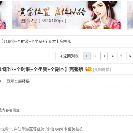
 【14职业+全时装+全坐骑+全副本】完整版
返回列表
1
2
3
4
5
6
【14职业+全时装+全坐骑+全副本】完整版
[复制链接]
8
|
显示全部楼层
藏内容请
回复
输出第一
,
诛仙手游至尊坐骑
,
诛仙3如何卡坐骑挂机