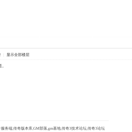
2
|
显示全部楼层
道。
m,传奇服务端,传奇版本库,GM部落,gm基地,传奇3技术论坛,传奇3论坛