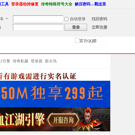
用工具
登录器劫持修复
传奇特殊符号大全
解压密码→戳这里
名
自动登录
找回密码
码
登录
立即注册
捷导
航
M2引擎
传奇私服
登录器
新火鸟