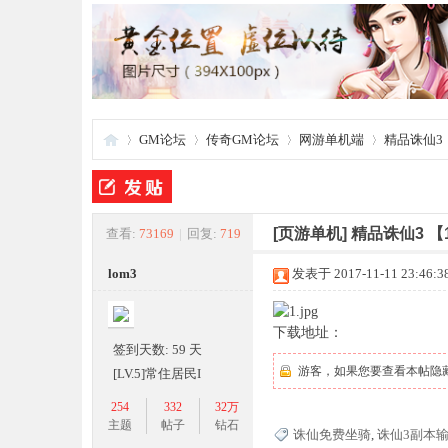
GM论坛
传奇GM论坛
网游单机端
精品诛仙3
夜
»
›
›
›
[页游单机]
精品诛仙3 
查看:
73169
|
回复:
719
lom3
发表于 2017-11-11 23:46:3
下载地址：
签到天数: 59 天
游客，如果您要查看本帖隐
[LV.5]常住居民I
254
332
32万
游
主题
帖子
钻石
诛仙免费坐骑
,
诛仙3副本