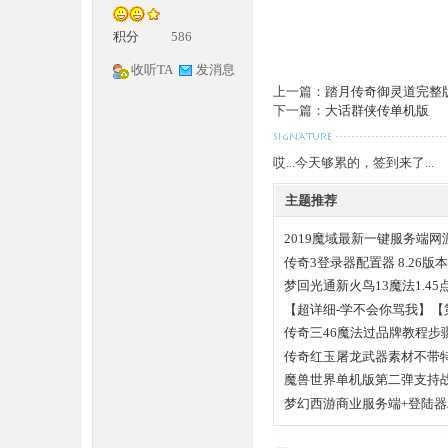
积分
586
收听TA
发消息
上一篇：
踏月传奇御灵道完整
下一篇：
大话群侠传单机版
哎...今天够累的，签到来了...
神
主题推荐
2019魔域最新一键服务端网
传奇3登录器配置器 8.26版
梦回光通新火鸟13魔法1.4
【超详细-学不会你骂我】【
视频教程
传奇三46魔法过品牌教程步
传奇红玉屠龙武器素材不带特效
论
魔兽世界单机版第二弹支持
梦幻西游商业服务端+登陆