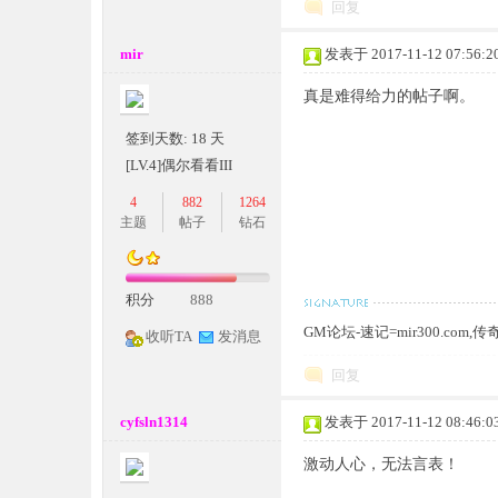
回复
mir
发表于 2017-11-12 07:56:2
真是难得给力的帖子啊。
签到天数: 18 天
坛,
[LV.4]偶尔看看III
4
882
1264
主题
帖子
钻石
积分
888
GM论坛-速记=mir300.co
收听TA
发消息
传
回复
cyfsln1314
发表于 2017-11-12 08:46:0
激动人心，无法言表！