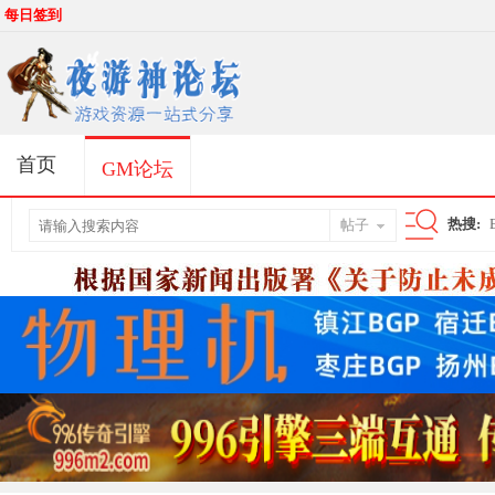
每日签到
首页
GM论坛
热搜:
帖子
搜
索