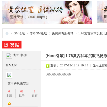
GM论坛
传奇GM论坛
免费传奇服务端
1.76复古我本沉默
夜
»
›
›
›
楼主:
畅游
[Hero引擎]
1.76复古我本沉默飞扬
E.V.A.N
发表于 2017-12-12 19:19:35
|
显示全部
666666666666666
该用户从未签到
0
68
8
主题
帖子
钻石
游