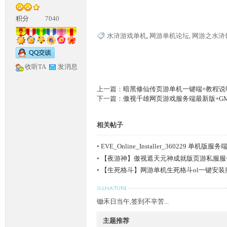
积分
7040
水浒游戏单机
,
网游单机论坛
,
网游之水浒
收听TA
发消息
上一篇：
暗黑修仙传页游单机一键端+教程说
神
下一篇：
傲视千雄网页游戏服务端最新版+G
相关帖子
•
EVE_Online_Installer_360229 单机版服务
•
【夜游神】傲视遮天元神成就版页游私服服
•
【生死格斗】网游单机生死格斗ol一键安装
论
锄禾日当午,签到不辛苦...
主题推荐