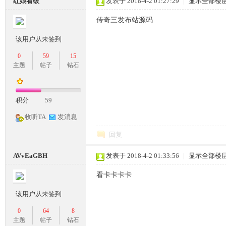
红娘看破
发表于 2018-4-2 01:27:29
|
显示全部楼
条
传奇三发布站源码
该用户从未签到
0
59
15
主题
帖子
钻石
积分
59
收听TA
发消息
龙,
回复
AVvEaGBH
发表于 2018-4-2 01:33:56
|
显示全部楼
看卡卡卡卡
该用户从未签到
0
64
8
G
主题
帖子
钻石