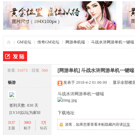
GM论坛
传奇GM论坛
网游单机端
斗战水浒网游单机一键端
夜
»
›
›
›
[网游单机]
斗战水浒网游单机一键端
查看:
31073
|
回复:
560
畅游
发表于 2018-4-2 01:06:00
|
显示全部楼
斗战水浒网游单机一键端
签到天数: 830 天
[LV.10]以坛为家III
下载地址:
3137
3903
3万
游客，如果您要查看本帖隐藏内容请
回复
游
主题
帖子
钻石