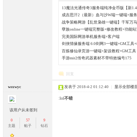
13魔法光通传奇3服务端纯净金币版【新1.
成吉思汗2（最新）血与沙W端一键端+服务
战争策略网游【乱世枭雄一键端】千军万
孽族online一键端完整版+修改教程+功能
完美国际网游单机服务端+客户端
坛,
剑侠情缘服务端 6.0剑网3一键端+GM工具
百炼修仙录页游一键端+架设教程+GM工具
手游mir2传奇武器素材不带特效编号175
回复
wsxwyc
发表于 2018-4-2 01:12:40
|
显示全部楼
:lol
不错
传
该用户从未签到
0
57
9
主题
帖子
钻石