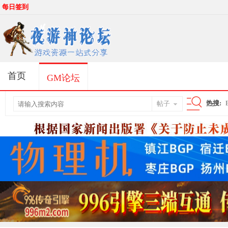
每日签到
首页
GM论坛
热搜:
帖子
搜
索