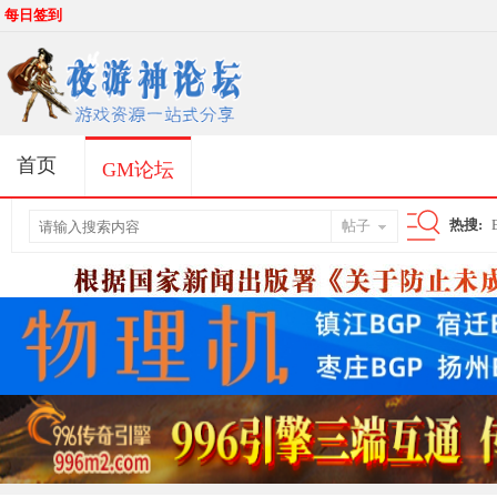
每日签到
首页
GM论坛
热搜:
帖子
搜
索