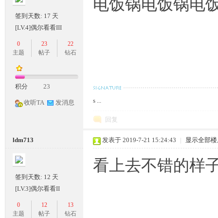
电饭锅电饭锅电
签到天数: 17 天
落
[LV.4]偶尔看看III
0
23
22
主题
帖子
钻石
积分
23
s ...
收听TA
发消息
回复
ldm713
发表于 2019-7-21 15:24:43
|
显示全部楼
看上去不错的样
签到天数: 12 天
[LV.3]偶尔看看II
0
12
13
主题
帖子
钻石