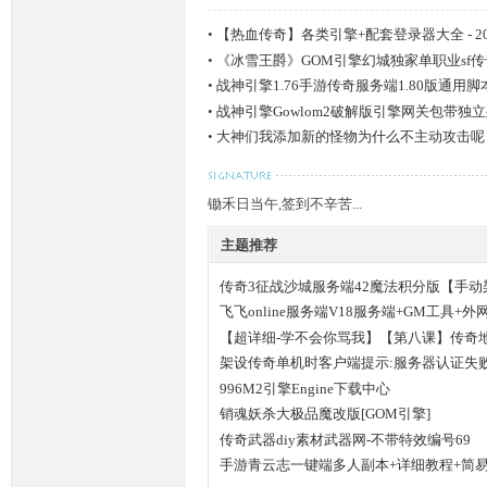
•
【热血传奇】各类引擎+配套登录器大全 - 2017
•
《冰雪王爵》GOM引擎幻城独家单职业sf
•
战神引擎1.76手游传奇服务端1.80版通用
•
战神引擎Gowlom2破解版引擎网关包带独
•
大神们我添加新的怪物为什么不主动攻击呢
坛,
锄禾日当午,签到不辛苦...
主题推荐
传奇3征战沙城服务端42魔法积分版【手动
飞飞online服务端V18服务端+GM工具+
【超详细-学不会你骂我】【第八课】传奇
架设传奇单机时客户端提示:服务器认证失
G
996M2引擎Engine下载中心
销魂妖杀大极品魔改版[GOM引擎]
传奇武器diy素材武器网-不带特效编号69
手游青云志一键端多人副本+详细教程+简易