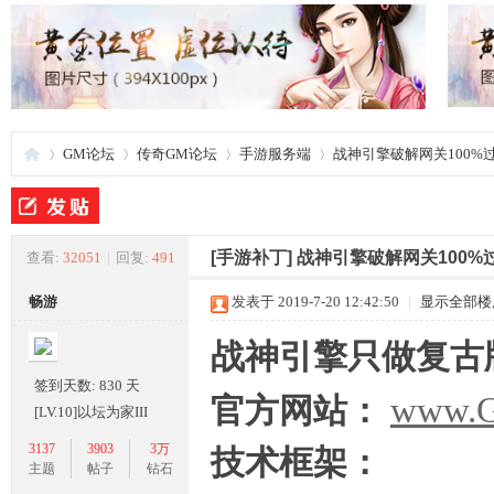
GM论坛
传奇GM论坛
手游服务端
战神引擎破解网关100%
夜
»
›
›
›
[手游补丁]
战神引擎破解网关100%
查看:
32051
|
回复:
491
畅游
发表于 2019-7-20 12:42:50
|
显示全部楼
战神引擎只做复古
签到天数: 830 天
www.
官方网站：
[LV.10]以坛为家III
3137
3903
3万
技术框架：
游
主题
帖子
钻石