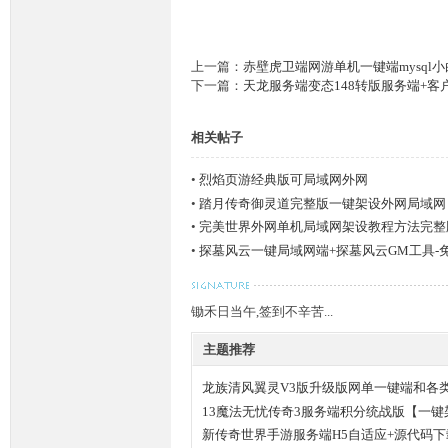
上一篇：
赤壁虎卫端网游单机一键端mysql小
下一篇：
天龙服务端变态148转版服务端+客
相关帖子
•
烈焰页游经典版可局域网外网
M
•
踏月传奇御灵道完整版一键架设外网局域网
•
完美世界外网单机局域网架设教程方法完整
•
探墓风云一键局域网端+探墓风云GM工具-
锄禾日当午,签到不辛苦...
主题推荐
论
龙族清风翼灵V3版升级版网单一键端和各
13魔法无忧传奇3服务端积分统战版【一键
新传奇世界手游服务端H5自适应+源代码下