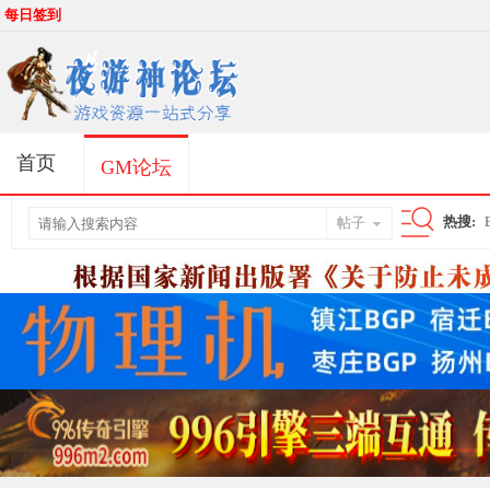
每日签到
首页
GM论坛
热搜:
帖子
搜
索