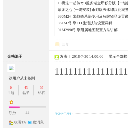
13魔法一起传奇3服务端金币积分版【一键
颓废之心-[一键安装] 杀戮版去水印汉化完
996M2引擎战骑系统使用及马牌物品设置
361M2引擎F11生活技能设置详解
91M2996引擎附属地图配置方法讲解
坛,
回复
金榜浪子
发表于 2018-7-30 14:00:00
|
显示全部楼
1111111111111111
该用户从未签到
0
43
29
主题
帖子
钻石
G
积分
44
...
收听TA
发消息