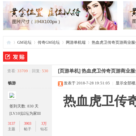
GM论坛
传奇GM论坛
网游单机端
热血虎卫传奇页游商业服
夜
»
›
›
›
[页游单机]
热血虎卫传奇页游商业服
查看:
33709
|
回复:
530
畅游
发表于 2018-7-28 19:51:05
|
显示全部楼
热血虎卫传
签到天数: 830 天
[LV.10]以坛为家III
3137
3903
3万
游
主题
帖子
钻石