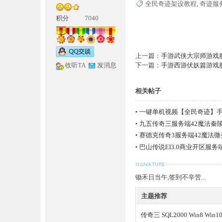
全民奇迹架设教程
,
奇迹服
积分
7040
上一篇：
手游武侠大宗师游戏服
收听TA
发消息
下一篇：
手游西游伏妖篇游戏
神
相关帖子
•
一键单机视频【全民奇迹】
•
九五传奇三服务端42魔法秦
•
赛德克传奇3服务端42魔法
•
巴山传说EI3.0商业开区服
锄禾日当午,签到不辛苦...
论
主题推荐
传奇三 SQL2000 Win8 Win