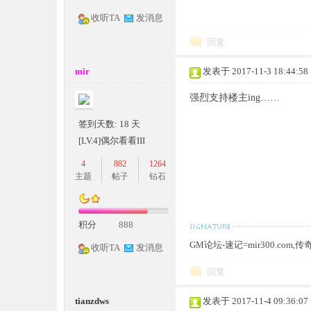
收听TA
发消息
回复
奇
mir
发表于 2017-11-3 18:44:58
强烈支持楼主ing……
签到天数: 18 天
[LV.4]偶尔看看III
4
882
1264
主题
帖子
钻石
一
积分
888
GM论坛-速记=mir300.co
收听TA
发消息
回复
tianzdws
发表于 2017-11-4 09:36:07