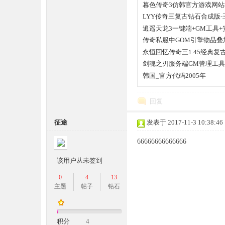
暮色传奇3仿韩官方游戏网站
LYY传奇三复古钻石合成版-王者
逍遥天龙3一键端+GM工具
传奇私服中GOM引擎物品
永恒回忆传奇三1.45经典复
剑魂之刃服务端GM管理工
坛,
韩国_官方代码2005年
回复
征途
发表于 2017-11-3 10:38:46
66666666666666
该用户从未签到
传
0
4
13
主题
帖子
钻石
积分
4