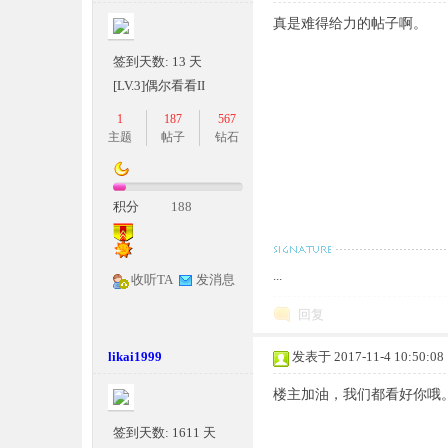
真是难得给力的帖子啊。
条
签到天数: 13 天
[LV.3]偶尔看看II
1
187
567
主题
帖子
钻石
积分
188
龙,
...
收听TA
发消息
回复
likai1999
发表于 2017-11-4 10:50:08
楼主加油，我们都看好你哦
G
签到天数: 1611 天