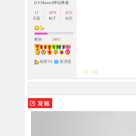
[LV.Master]伴坛终老
17
3476
4721
主题
帖子
钻石
积分
3493
M
收听TA
发消息
回复
论