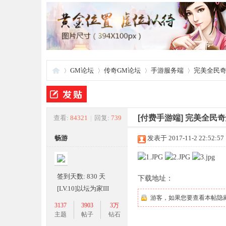
GM论坛
传奇GM论坛
手游服务端
完美全民奇
夜
»
›
›
›
[付费手游端]
完美全民奇
查看:
84321
|
回复:
739
畅游
发表于 2017-11-2 22:52:57
签到天数: 830 天
下载地址：
[LV.10]以坛为家III
游客，如果您要查看本帖隐
3137
3903
3万
游
主题
帖子
钻石