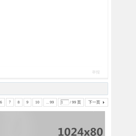
举报
6
7
8
9
10
... 99
/ 99 页
下一页