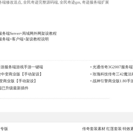
务端修改送点
,
全民奇迹完整源码端
,
全民奇迹gm
,
奇迹服务端扩展
务端Server+局域网外网架设教程
服务端+客户端+架设教程说明
手游服务端游戏手游一键端
•
光通传奇3G2007服务
陵中变商业版【手动架设】
•
玫瑰科技传奇三42魔
微变商业版【手动架设】
•
战神引擎商业版1.80
务端已升级最新插件
10专版
传奇套装素材 红莲套装 特效