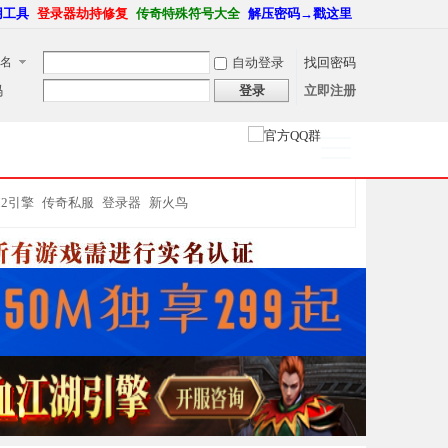
用工具
登录器劫持修复
传奇特殊符号大全
解压密码→戳这里
名
自动登录
找回密码
码
登录
立即注册
捷导
航
M2引擎
传奇私服
登录器
新火鸟