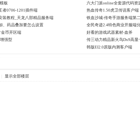
模板
六大门派online全套源代码
0706-1201插件端
热血传奇1.50虎卫传说客户端
+安装教程_天龙八部精品服务端
铁血沙城-传奇手游服务端第
叠加、药品叠加要怎么设置
全民奇迹2.4特色商业开服端
改
古金币开区端
好看的游戏武器素材-血斧
具增强型
传三动力精品新火鸟Dx9高显
韩版EI2.0原版内测客户端
|
显示全部楼层