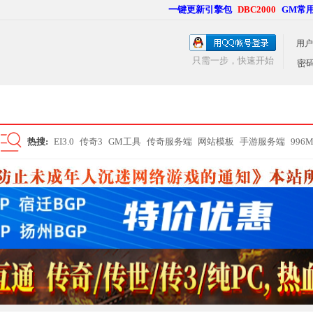
一键更新引擎包
DBC2000
GM常
用户
只需一步，快速开始
密
热搜:
EI3.0
传奇3
GM工具
传奇服务端
网站模板
手游服务端
996
搜
索