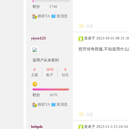
积分
1746
收听TA
发消息
回复
yiyee123
发表于 2023-10-31 08:31:3
想开传奇群服,不知道用什
神
该用户从未签到
0
1670
8
主题
帖子
钻石
积分
1670
收听TA
发消息
论
回复
bobpds
发表于 2023-11-3 15:24:54