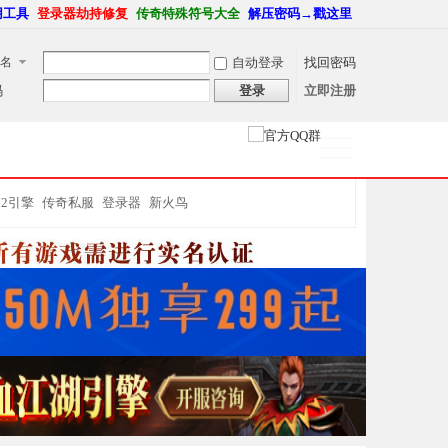
用工具
登录器劫持修复
传奇特殊符号大全
解压密码→戳这里
名
自动登录
找回密码
码
登录
立即注册
捷导
航
M2引擎
传奇私服
登录器
新火鸟