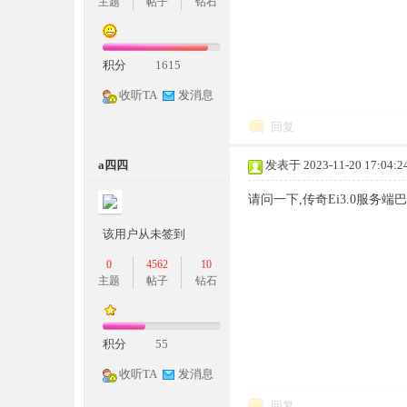
主题
帖子
钻石
积分
1615
奇
收听TA
发消息
回复
a四四
发表于 2023-11-20 17:04:2
请问一下,传奇Ei3.0服务
该用户从未签到
一
0
4562
10
主题
帖子
钻石
积分
55
收听TA
发消息
回复