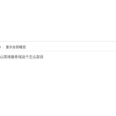
4
|
显示全部楼层
端巴山英雄服务端这个怎么架设