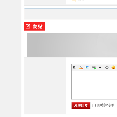
条
龙,
回帖并转播
发表回复
G