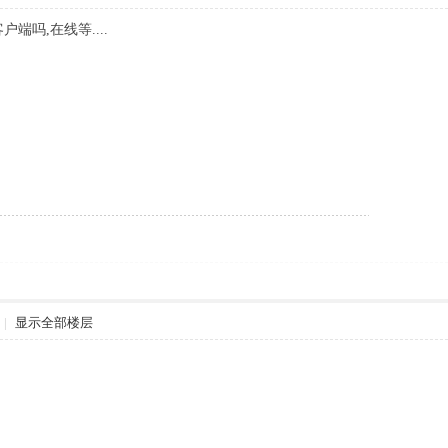
端吗,在线等....
|
显示全部楼层