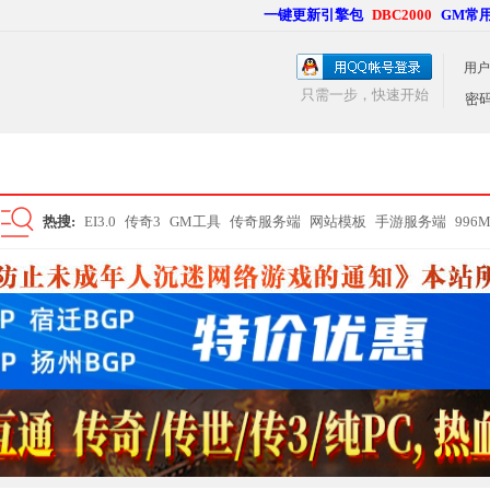
一键更新引擎包
DBC2000
GM常
用户
只需一步，快速开始
密
热搜:
EI3.0
传奇3
GM工具
传奇服务端
网站模板
手游服务端
996
搜
索