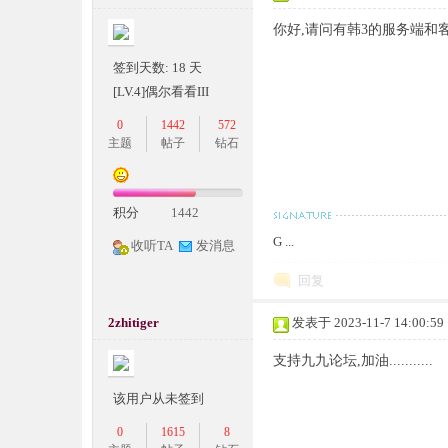
你好,请问有韩3的服务端和客户
签到天数: 18 天
[LV.4]偶尔看看III
0
1442
572
坛,
主题
帖子
钻石
积分
1442
G ...
收听TA
发消息
回复
2zhitiger
发表于 2023-11-7 14:00:59
传
支持九九论坛,加油...........
该用户从未签到
0
1615
8