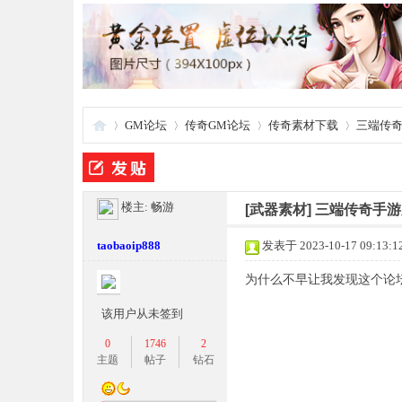
GM论坛
传奇GM论坛
传奇素材下载
三端传奇
夜
»
›
›
›
楼主:
畅游
[武器素材]
三端传奇手游
taobaoip888
发表于 2023-10-17 09:13:1
为什么不早让我发现这个论
该用户从未签到
0
1746
2
主题
帖子
钻石
游