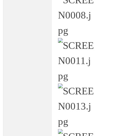
条
龙,
G