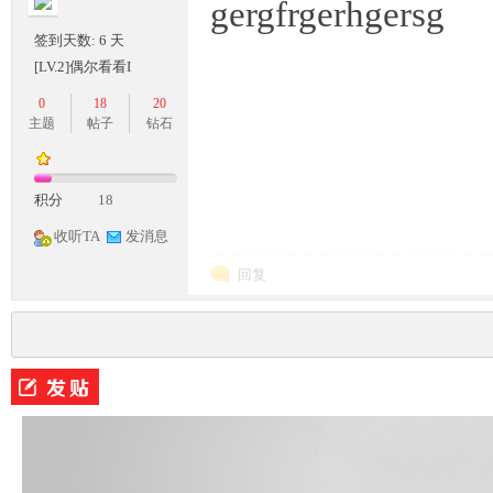
gergfrgerhgersg
签到天数: 6 天
[LV.2]偶尔看看I
0
18
20
主题
帖子
钻石
积分
18
收听TA
发消息
回复