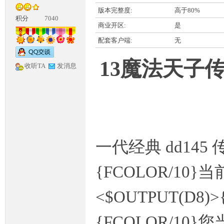
版本完整度:
高于80%
积分
7040
商业开区:
是
配套客户端:
无
13魔法天子
收听TA
发消息
神
一代经典 dd14
{FCOLOR/10}当
论
<$OUTPUT(D8)>
{FCOLOR/10}