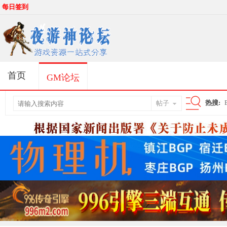
每日签到
首页
GM论坛
热搜:
帖子
搜
索