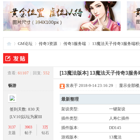
GM论坛
传奇3资源
传奇3服务端
13魔法天子传奇3服务端积
夜
»
›
›
›
[13魔法版本]
13魔法天子传奇3服务
查看:
61107
|
回复:
552
畅游
发表于 2018-9-14 23:16:29
|
显示全部楼
最新整理
架设类型:
一键架设
签到天数: 830 天
[LV.10]以坛为家III
插件类型:
人寿仁插件
3137
3903
3万
插件版本:
DD145
游
主题
帖子
钻石
游戏版本:
13魔法