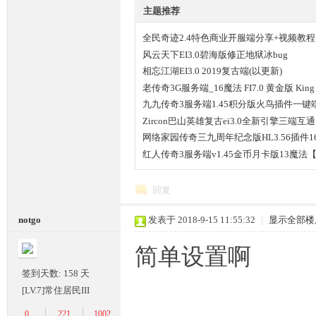
主题推荐
落
全民奇迹2.4特色商业开服端分享+视频教
改
风云天下EI3.0碧海版修正地狱冰bug
相忘江湖EI3.0 2019复古端(以更新)
老传奇3G服务端_16魔法 FI7.0 黄金版 King
九九传奇3服务端1.45积分版火鸟插件一键
Zircon巴山英雄复古ei3.0全新引擎三端互通
网络家园传奇三九周年纪念版HL3.56插件1
红人传奇3服务端v1.45金币月卡版13魔法
回复
notgo
发表于 2018-9-15 11:55:32
|
显示全部楼
简单设置啊
签到天数: 158 天
[LV.7]常住居民III
0
221
1002