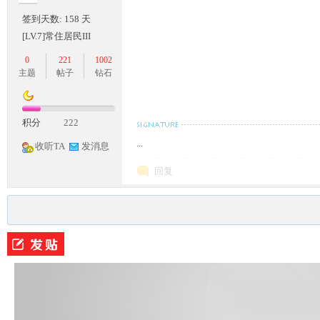
签到天数: 158 天
[LV.7]常住居民III
0
221
1002
主题
帖子
钻石
积分
222
M
...
收听TA
发消息
回复
论