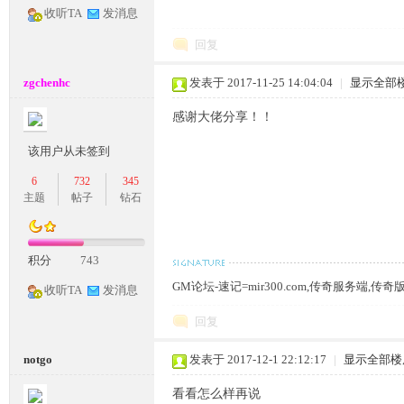
收听TA
发消息
条
回复
zgchenhc
发表于 2017-11-25 14:04:04
|
显示全部
感谢大佬分享！！
该用户从未签到
6
732
345
主题
帖子
钻石
龙,
积分
743
GM论坛-速记=mir300.com,传奇服务端,传
收听TA
发消息
回复
notgo
发表于 2017-12-1 22:12:17
|
显示全部楼
G
看看怎么样再说