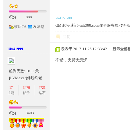
积分
888
奇
GM论坛-速记=mir300.com,传奇服务端,传
收听TA
发消息
回复
likai1999
发表于 2017-11-25 12:33:42
|
显示全部
不错，支持无壳;P
签到天数: 1611 天
[LV.Master]伴坛终老
一
17
3476
4721
主题
帖子
钻石
积分
3493