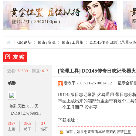
GM论坛
传奇3资源
传奇3工具集
DD145传奇日志记录器火
夜
»
›
›
›
[管理工具]
DD145传奇日志记录器
查看:
58699
|
回复:
612
畅游
发表于 2017-11-25 00:24:12
|
显示全部
DD145版日志记录器 火鸟通用 带日志分
市面上放出来的端部分里面带有这个工具
签到天数: 830 天
一个工具而已 没必要
[LV.10]以坛为家III
下载地址：
3137
3903
3万
游
主题
帖子
钻石
游客，如果您要查看本帖隐藏内容请
回复