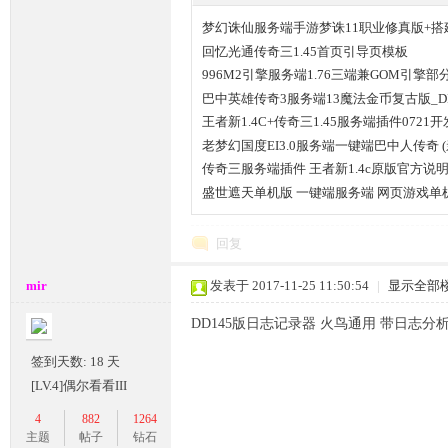
梦幻诛仙服务端手游梦诛11职业修真版+搭
回忆光通传奇三1.45首页引导页模板
996M2引擎服务端1.76三端兼GOM引擎
巴中英雄传奇3服务端13魔法金币复古版_DD
王者新1.4C+传奇三1.45服务端插件0721
坛,
老梦幻国度EI3.0服务端一键端巴中人传奇 (
传奇三服务端插件 王者新1.4c原版官方说
盛世遮天单机版 一键端服务端 网页游戏单
回复
mir
发表于 2017-11-25 11:50:54
|
显示全部
DD145版日志记录器 火鸟通用 带日志分
传
签到天数: 18 天
[LV.4]偶尔看看III
4
882
1264
主题
帖子
钻石