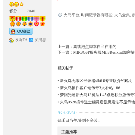
积分
7040
火鸟平台
,
时间记录器有哪些
,
火鸟全集
,
收听TA
发消息
上一篇：
离线泡点脚本自己在用的
下一篇：
MIR3GSP服务端Mir3Res.xml加
神
相关帖子
•
新火鸟无限区登录器slk6.0专业版介绍说明
•
新火鸟插件客户端传奇3大补帖1.86
•
梦回光通新火鸟13魔法1.45点卷积分版传奇
•
火鸟0528插件道士幽灵盾强魔震法不显示
论
锄禾日当午,签到不辛苦...
主题推荐