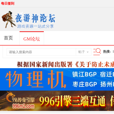
每日签到
首页
GM论坛
热搜:
帖子
搜
索