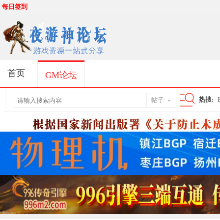
每日签到
首页
GM论坛
热搜:
帖子
搜
索