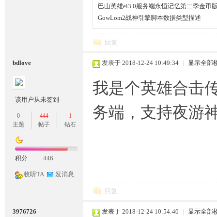
巴山英雄ei3.0服务端永恒记忆第二季金币
条
GowLom2战神引擎脚本数据类型描述
回复
bdlove
发表于 2018-12-24 10:49:34
|
显示全部
我是个英雄合击
该用户从未签到
务端，支持夜游
龙,
0
444
1
主题
帖子
钻石
积分
446
收听TA
发消息
回复
G
3976726
发表于 2018-12-24 10:54:40
|
显示全部