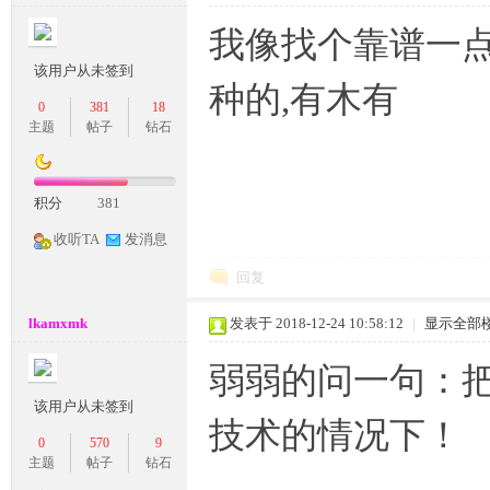
我像找个靠谱一点
该用户从未签到
种的,有木有
0
381
18
主题
帖子
钻石
M
积分
381
收听TA
发消息
回复
lkamxmk
发表于 2018-12-24 10:58:12
|
显示全部
弱弱的问一句：
该用户从未签到
论
技术的情况下！
0
570
9
主题
帖子
钻石