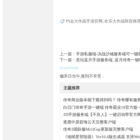
约会大作战手游官网
,
欢乐大作战阵容推
奇
上一篇：
手游私服端-决战沙城服务端可一键
下一篇：
贪玩蓝月手游服务端_蓝月传奇一键
锄禾日当午,签到不辛苦...
一
主题推荐
传奇商业版本能下载得到吗？ 传奇哪有服
白日门传奇手游一键端 传奇霸业18官方版
3D手游服务端【不良人】一键启动带官方
逐鹿中原碧海云天完整客户端
传奇3国际服Mir3Gsp更新版完整客户端
《地狱星登陆器》Ver16.4版生成器 支持Win