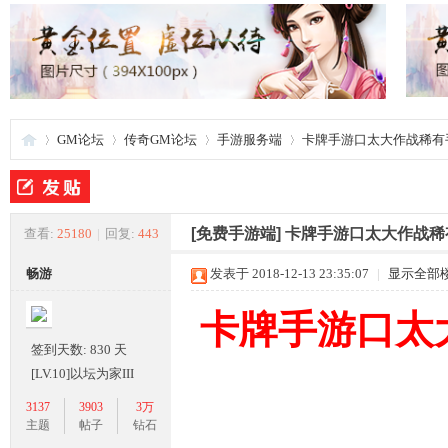
GM论坛
传奇GM论坛
手游服务端
卡牌手游口太大作战稀有手
夜
»
›
›
›
[免费手游端]
卡牌手游口太大作战稀
查看:
25180
|
回复:
443
畅游
发表于 2018-12-13 23:35:07
|
显示全部
卡牌手游口太
签到天数: 830 天
[LV.10]以坛为家III
3137
3903
3万
游
主题
帖子
钻石