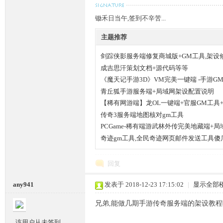
锄禾日当午,签到不辛苦...
主题推荐
剑踪侠影服务端修复商城版+GM工具,架设
坛,
成吉思汗策划文档+源代码等等
《魔天记手游3D》VM完美一键端 -手游G
青丘狐手游服务端+局域网架设配置说明
【稀有网游端】龙OL一键端+官服GM工具
传奇3服务端地图核对gm工具
PCGame-稀有端游武林外传完美地藏端+局
奇迹gm工具,全民奇迹网页邮件发送工具傻
传
回复
any941
发表于 2018-12-23 17:15:02
|
显示全部
兄弟,能做几期手游传奇服务端的架设教程
该用户从未签到