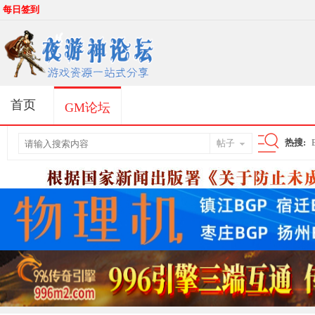
每日签到
首页
GM论坛
热搜:
帖子
搜
索