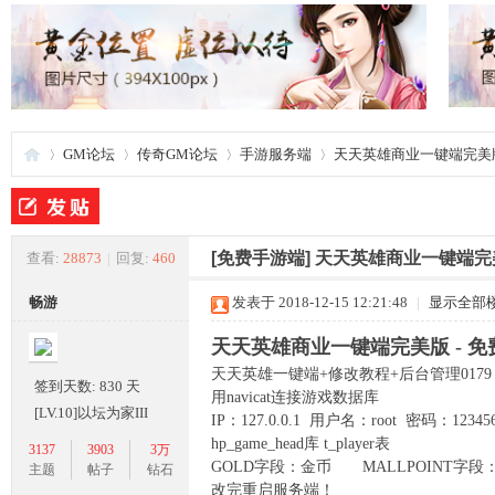
GM论坛
传奇GM论坛
手游服务端
天天英雄商业一键端完美版
夜
»
›
›
›
[免费手游端]
天天英雄商业一键端完美
查看:
28873
|
回复:
460
畅游
发表于 2018-12-15 12:21:48
|
显示全部
天天英雄商业一键端完美版 - 
天天英雄一键端+修改教程+后台管理0179
签到天数: 830 天
用navicat连接游戏数据库
[LV.10]以坛为家III
IP：127.0.0.1 用户名：root 密码：1234
hp_game_head库 t_player表
3137
3903
3万
GOLD字段：金币 MALLPOINT字段
游
主题
帖子
钻石
改完重启服务端！