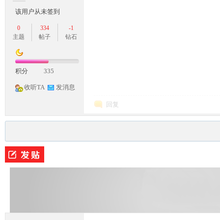
该用户从未签到
0
334
-1
主题
帖子
钻石
积分
335
收听TA
发消息
M
回复
论