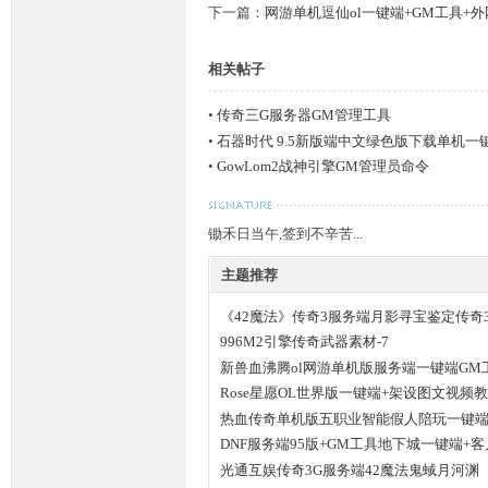
下一篇：
网游单机逗仙ol一键端+GM工具+
相关帖子
•
传奇三G服务器GM管理工具
•
石器时代 9.5新版端中文绿色版下载单机一
坛,
•
GowLom2战神引擎GM管理员命令
锄禾日当午,签到不辛苦...
主题推荐
《42魔法》传奇3服务端月影寻宝鉴定传奇3
996M2引擎传奇武器素材-7
G
新兽血沸腾ol网游单机版服务端一键端GM
Rose星愿OL世界版一键端+架设图文视频教
热血传奇单机版五职业智能假人陪玩一键端,
DNF服务端95版+GM工具地下城一键端+
光通互娱传奇3G服务端42魔法鬼蜮月河渊