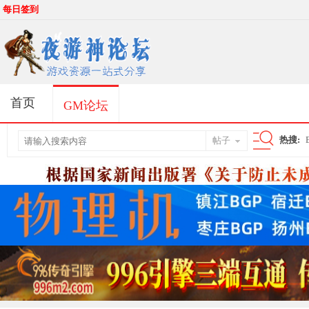
每日签到
首页
GM论坛
热搜:
帖子
搜
索