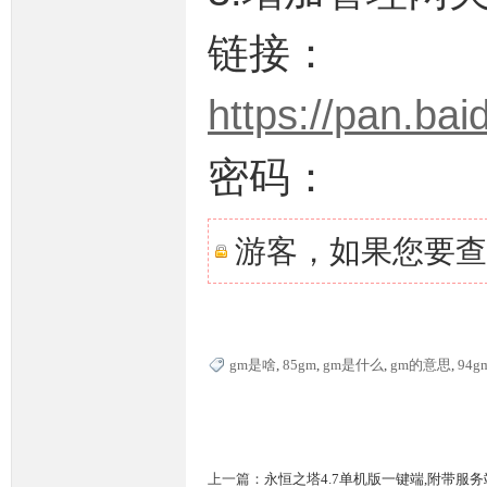
链接：
https://pan.b
密码：
M
游客，如果您要查
gm是啥
,
85gm
,
gm是什么
,
gm的意思
,
94g
论
上一篇：
永恒之塔4.7单机版一键端,附带服务