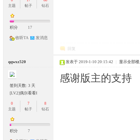
0
17
68
主题
帖子
钻石
积分
17
收听TA
发消息
回复
qqwxz520
发表于 2019-1-10 20:15:42
|
显示全部楼
感谢版主的支持
签到天数: 3 天
[LV.2]偶尔看看I
0
7
8
主题
帖子
钻石
积分
7