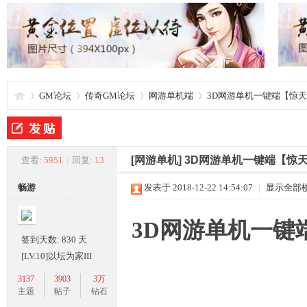
GM论坛
传奇GM论坛
网游单机端
3D网游单机一键端【惊
夜
»
›
›
›
[网游单机]
3D网游单机一键端【惊
查看:
5951
|
回复:
13
畅游
发表于 2018-12-22 14:54:07
|
显示全部
3D网游单机一键
签到天数: 830 天
[LV.10]以坛为家III
3137
3903
3万
游
主题
帖子
钻石