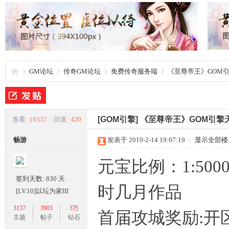
GM论坛
传奇GM论坛
免费传奇服务端
《至尊帝王》GOM
夜
»
›
›
›
[GOM引擎]
《至尊帝王》GOM引擎
查看:
19337
|
回复:
420
畅游
发表于 2019-2-14 19:07:19
|
显示全部楼
元宝比例：1:500
签到天数: 830 天
时几月作品
[LV.10]以坛为家III
3137
3903
3万
首届攻城奖励:开
游
主题
帖子
钻石