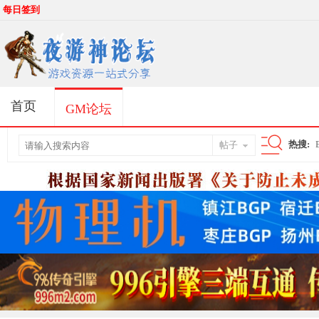
每日签到
首页
GM论坛
热搜:
帖子
搜
索