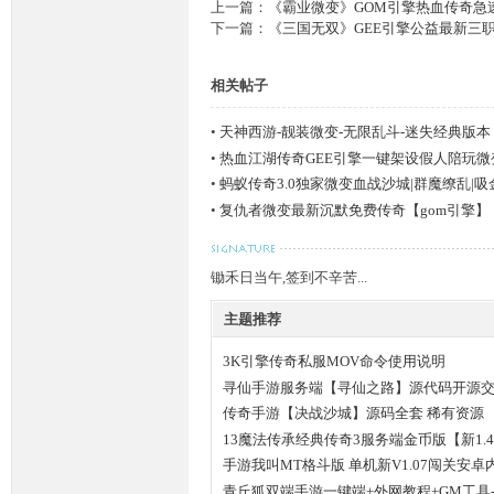
上一篇：
《霸业微变》GOM引擎热血传奇急速
下一篇：
《三国无双》GEE引擎公益最新三
相关帖子
奇
•
天神西游-靓装微变-无限乱斗-迷失经典版本
•
热血江湖传奇GEE引擎一键架设假人陪玩微
•
蚂蚁传奇3.0独家微变血战沙城|群魔缭乱|
•
复仇者微变最新沉默免费传奇【gom引擎】
锄禾日当午,签到不辛苦...
一
主题推荐
3K引擎传奇私服MOV命令使用说明
寻仙手游服务端【寻仙之路】源代码开源交
传奇手游【决战沙城】源码全套 稀有资源
13魔法传承经典传奇3服务端金币版【新1.
手游我叫MT格斗版 单机新V1.07闯关安
青丘狐双端手游一键端+外网教程+GM工具