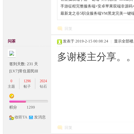
手游征程完整服务端+安卓苹果双端非源码
条
最新龙之谷5职业服务端VM黑龙完美一键端
回复
问茶
发表于 2019-2-15 00:08:24
|
显示全部楼
多谢楼主分享。
签到天数: 231 天
龙,
[LV.7]常住居民III
0
1296
2024
主题
帖子
钻石
积分
1299
收听TA
发消息
回复
G