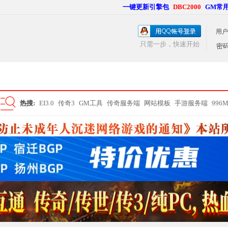
一键更新引擎包
DBC2000
GM常
用户
只需一步，快速开始
密
热搜:
EI3.0
传奇3
GM工具
传奇服务端
网站模板
手游服务端
996
搜
索