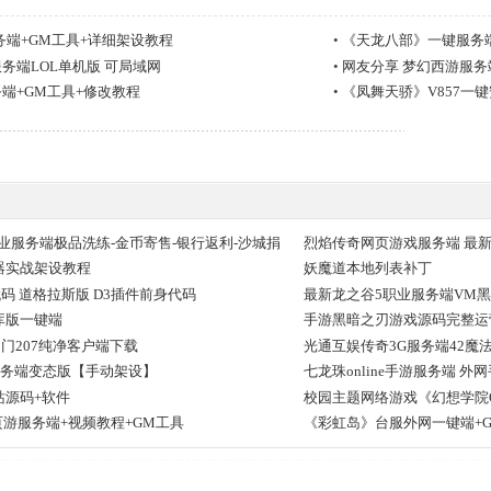
务端+GM工具+详细架设教程
•
《天龙八部》一键服务端
务端LOL单机版 可局域网
•
网友分享 梦幻西游服
端+GM工具+修改教程
•
《凤舞天骄》V857一
商业服务端极品洗练-金币寄售-银行返利-沙城捐
烈焰传奇网页游戏服务端 最新商
全套
器实战架设教程
妖魔道本地列表补丁
代码 道格拉斯版 D3插件前身代码
最新龙之谷5职业服务端VM黑
库版一键端
手游黑暗之刃游戏源码完整运
蜀门207纯净客户端下载
光通互娱传奇3G服务端42魔
服务端变态版【手动架设】
七龙珠online手游服务端 外
站源码+软件
校园主题网络游戏《幻想学院O
页游服务端+视频教程+GM工具
《彩虹岛》台服外网一键端+