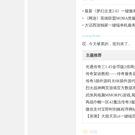
条
•
最新《梦幻古龙2.0》一键服
•
《网游》英雄联盟MOBA类服
•
大话西游独家一键端单机服务
哎...今天够累的，签到来了...
主题推荐
光通传奇三1.45金币版2倍
龙,
献
传奇架设教程——传奇服务
传奇3插件源码 RSR插件源
烈火战神网页游戏官方数据
武侠风电脑MMORPG游戏,
再战巾帼一区42魔法传奇3
微信支付宝即时到账程序网
【亲测】大闹天宫ol一键端
G
回复