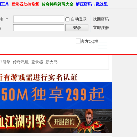
用工具
登录器劫持修复
传奇特殊符号大全
解压密码→戳这里
名
自动登录
找回密码
码
登录
立即注册
捷导
航
M2引擎
传奇私服
登录器
新火鸟