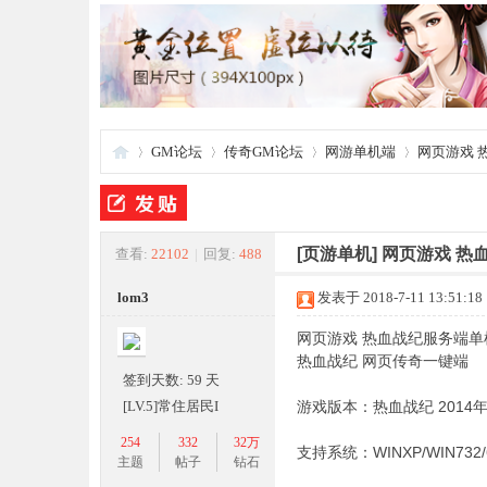
GM论坛
传奇GM论坛
网游单机端
网页游戏 
夜
»
›
›
›
[页游单机]
网页游戏 热
查看:
22102
|
回复:
488
lom3
发表于 2018-7-11 13:51:18
网页游戏 热血战纪服务端单
热血战纪 网页传奇一键端
签到天数: 59 天
[LV.5]常住居民I
游戏版本：热血战纪 2014
254
332
32万
支持系统：WINXP/WIN732/
游
主题
帖子
钻石