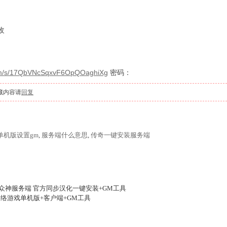
改
com/s/17QbVNcSqxvF6OpQOaghiXg
密码：
藏内容请
回复
单机版设置gm
,
服务端什么意思
,
传奇一键安装服务端
众神服务端 官方同步汉化一键安装+GM工具
网络游戏单机版+客户端+GM工具